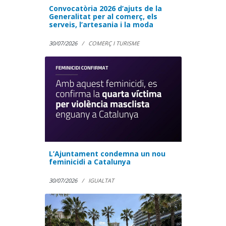
Convocatòria 2026 d’ajuts de la
Generalitat per al comerç, els
serveis, l’artesania i la moda
30/07/2026
COMERÇ I TURISME
L’Ajuntament condemna un nou
feminicidi a Catalunya
30/07/2026
IGUALTAT