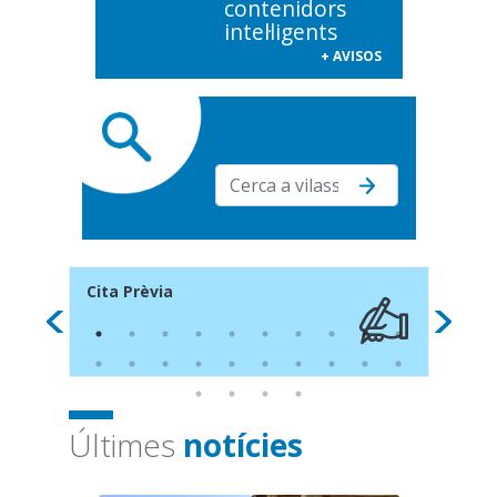
contenidors
intel·ligents
+ AVISOS
CERCADOR
Cita Prèvia
Tràmi
Últimes
notícies