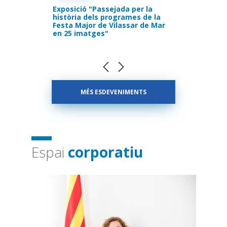
na
Exposició "Passejada per la
(CANV
història dels programes de la
comen
Festa Major de Vilassar de Mar
(PLAC
en 25 imatges"
Sor
MÉS ESDEVENIMENTS
Espai
corporatiu