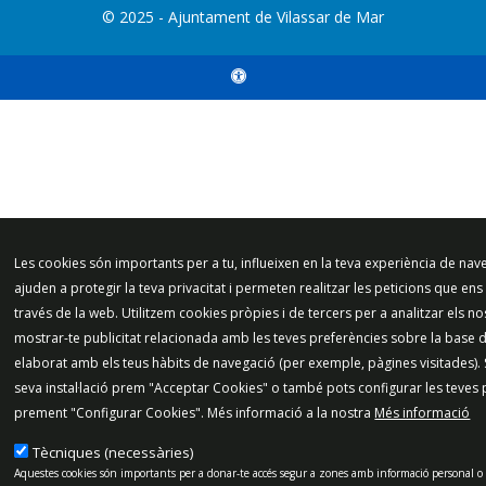
© 2025 - Ajuntament de Vilassar de Mar
Les cookies són importants per a tu, influeixen en la teva experiència de nav
ajuden a protegir la teva privacitat i permeten realitzar les peticions que ens so
través de la web. Utilitzem cookies pròpies i de tercers per a analitzar els nos
mostrar-te publicitat relacionada amb les teves preferències sobre la base d’
elaborat amb els teus hàbits de navegació (per exemple, pàgines visitades). 
seva instal·lació prem "Acceptar Cookies" o també pots configurar les teves 
prement "Configurar Cookies". Més informació a la nostra
Més informació
Tècniques (necessàries)
Aquestes cookies són importants per a donar-te accés segur a zones amb informació personal o