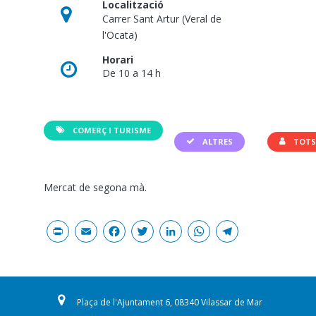
Localització
Carrer Sant Artur (Veral de
l'Ocata)
Horari
De 10 a 14 h
COMERÇ I TURISME
ALTRES
TOTS 
Mercat de segona mà.
Print
Email
Facebook
Twitter
LinkedIn
WhatsAp
Teleg
Plaça de l'Ajuntament 6, 08340 Vilassar de Mar