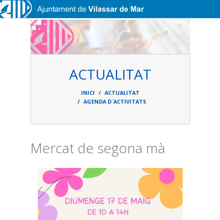
Vés al contingut
ACTUALITAT
Fil
d'ariadna
INICI
ACTUALITAT
AGENDA D´ACTIVITATS
Mercat de segona mà