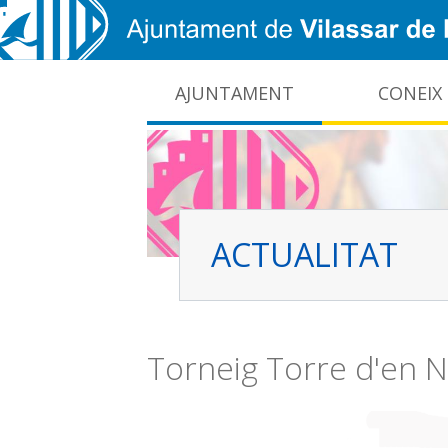
Vés al contingut
AJUNTAMENT
CONEIX
CIDO: difusió de la informació pública local
Interrupcions dels serveis e-administració
ACTUALITAT
Torneig Torre d'en N