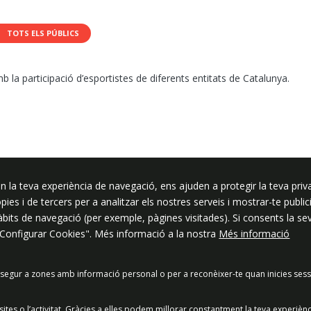
TOTS ELS PÚBLICS
 la participació d’esportistes de diferents entitats de Catalunya.
In
tsApp
elegram
n la teva experiència de navegació, ens ajuden a protegir la teva priva
ssar
ròpies i de tercers per a analitzar els nostres serveis i mostrar-te pub
hàbits de navegació (per exemple, pàgines visitades). Si consents la s
"Configurar Cookies". Més informació a la nostra
Més informació
segur a zones amb informació personal o per a reconèixer-te quan inicies sess
acitat
Política de Xarxes Socials
Política de cookies
Protecció
es o l’activitat. Gràcies a elles podem millorar constantment la teva experièn