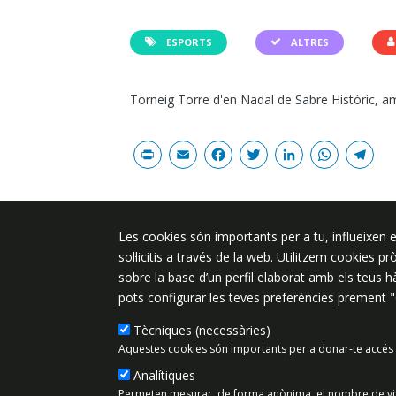
ESPORTS
ALTRES
Torneig Torre d'en Nadal de Sabre Històric, amb
Print
Email
Facebook
Twitter
Linked
Wha
T
Les cookies són importants per a tu, influeixen e
Plaça de l'Ajuntament 6, 08340 Vila
sol·licitis a través de la web. Utilitzem cookies p
de Mar
sobre la base d’un perfil elaborat amb els teus 
937 542 400
pots configurar les teves preferències prement 
ajuntament@vilassardemar.cat
Tècniques (necessàries)
Aquestes cookies són importants per a donar-te accés 
Analítiques
Mapa del lloc
Política de Priv
Permeten mesurar, de forma anònima, el nombre de visit