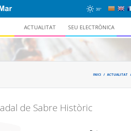
30°
ACTUALITAT
SEU ELECTRÒNICA
Gestió documental i arxiu administratiu
Fil
d'ari
INICI
ACTUALITAT
adal de Sabre Històric