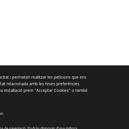
citat i permeten realitzar les peticions que ens
Segueix-nos a:
licitat relacionada amb les teves preferències
eva instal·lació prem "Acceptar Cookies" o també
ió.
 de dades
Avís legal
Contacte
cia de navegació. Podràs disposar d’una millora