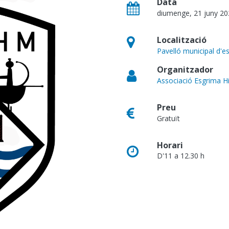
Data
diumenge, 21 juny 20
Localització
Pavelló municipal d'e
Organitzador
Associació Esgrima H
Preu
Gratuït
Horari
D'11 a 12.30 h