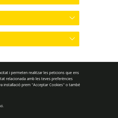
citat i permeten realitzar les peticions que ens
Segueix-nos a:
licitat relacionada amb les teves preferències
eva instal·lació prem "Acceptar Cookies" o també
ió.
 de dades
Avís legal
Contacte