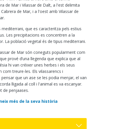
a de Mar i Vilassar de Dalt, a l'est delimita
 Cabrera de Mar, i a l'oest amb Vilassar de
ar.
s mediterrani, que es caracteritza pels estius
aus. Les precipitacions es concentren a la
or. La població vegetal és de tipus mediterrani.
Vilassar de Mar són coneguts popularment com
ue prové d’una llegenda que explica que al
sia hi van créixer unes herbes i els seus
 com treure-les. Els vilassarencs i
 pensar que un ase se les podia menjar, el van
orda lligada al coll i l'animal es va escanyar.
t de penjaases.
neix més de la seva història