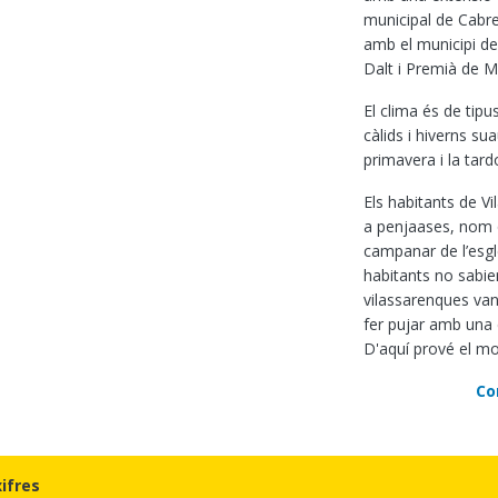
municipal de Cabrer
amb el municipi de
Dalt i Premià de M
El clima és de tipu
càlids i hiverns su
primavera i la tard
Els habitants de 
a penjaases, nom q
campanar de l’esglé
habitants no sabien
vilassarenques van
fer pujar amb una c
D'aquí prové el mo
Co
xifres