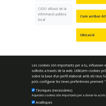
CIDO: difusió de la
informació pública
Com arribar-hi
local
Ubicació
Les cookies són importants per a tu, influeixen e
Plaça de l'Ajuntament 6, 08340 Vila
sol·licitis a través de la web. Utilitzem cookies p
de Mar
sobre la base d’un perfil elaborat amb els teus 
937 542 400
pots configurar les teves preferències prement 
ajuntament@vilassardemar.cat
Tècniques (necessàries)
Aquestes cookies són importants per a donar-te accés 
Analítiques
Mapa del lloc
Política de Priv