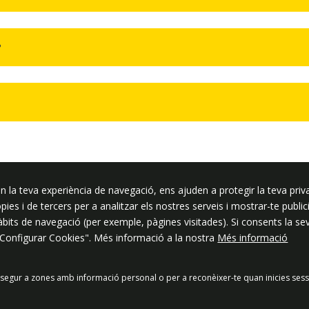
?
n la teva experiència de navegació, ens ajuden a protegir la teva priva
ssar
ròpies i de tercers per a analitzar els nostres serveis i mostrar-te pub
hàbits de navegació (per exemple, pàgines visitades). Si consents la s
"Configurar Cookies". Més informació a la nostra
Més informació
segur a zones amb informació personal o per a reconèixer-te quan inicies sess
acitat
Política de Xarxes Socials
Política de cookies
Protecció