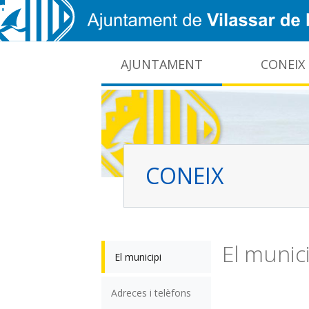
Vés al contingut
AJUNTAMENT
CONEIX
CIDO: difusió de la informació pública local
Interrupcions dels serveis e-administració
CONEIX
El munici
El municipi
Adreces i telèfons