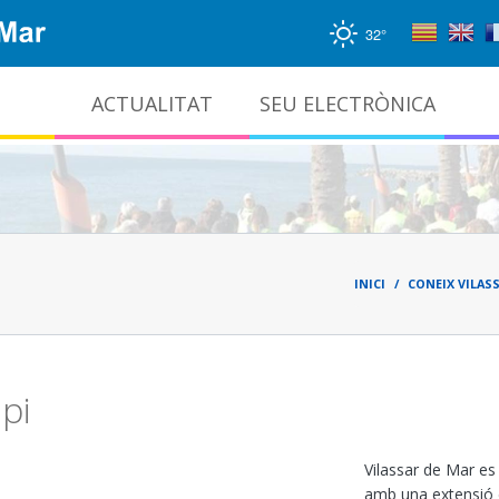
32°
ACTUALITAT
SEU ELECTRÒNICA
Gestió documental i arxiu administratiu
Fil
d'ari
INICI
CONEIX VILAS
pi
Vilassar de Mar es
amb una extensió d