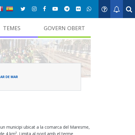
TEMES
GOVERN OBERT
adna
SAR DE MAR
 un municipi ubicat a la comarca del Maresme,
e 4 km². Limita al nord amb el terme