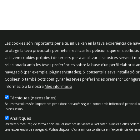
Les cookies són importants per a tu, influeixen en la teva experiència de na
protegir la teva privacitat i permeten realitzar les peticions que ens sol·licitis
Utilitzem cookies pròpies i de tercers per a analitzar els nostres serveis i mo
relacionada amb les teves preferències sobre la base d’un perfil elaborat a
navegació (per exemple, pàgines visitades). Si consents la seva instal·lació 
Cookies" o també pots configurar les teves preferències prement "Configur
informació a la nostra
Més informació
Tècniques (necessàries)
Aquestes cookies són importants per a donar-te accés segur a zones amb informació personal o
inicies sessió.
Analítiques
Permeten mesurar, de forma anònima, el nombre de visites o l’activitat. Gràcies a elles podem
teva experiència de navegació. Podràs disposar d’una millora contínua en l’experiència de nave
Publicitat