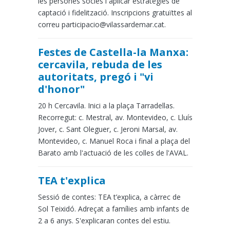
les persones sòcies i aplicar estratègies de
captació i fidelització. Inscripcions gratuïttes al
correu participacio@vilassardemar.cat.
Festes de Castella-la Manxa:
cercavila, rebuda de les
autoritats, pregó i "vi
d'honor"
20 h Cercavila. Inici a la plaça Tarradellas.
Recorregut: c. Mestral, av. Montevideo, c. Lluís
Jover, c. Sant Oleguer, c. Jeroni Marsal, av.
Montevideo, c. Manuel Roca i final a plaça del
Barato amb l'actuació de les colles de l'AVAL.
TEA t'explica
Sessió de contes: TEA t’explica, a càrrec de
Sol Teixidó. Adreçat a famílies amb infants de
2 a 6 anys. S'explicaran contes del estiu.