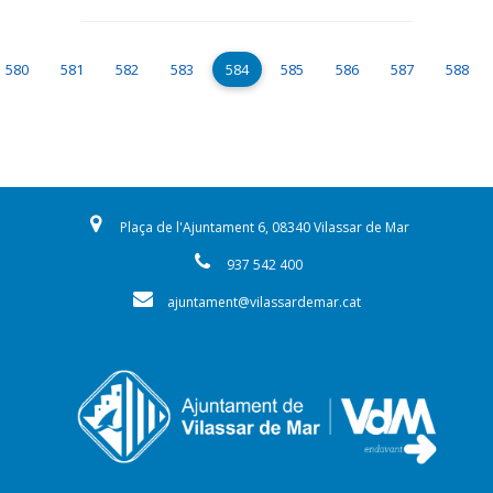
Paginació
rior
Page
Page
Page
Page
Pàgina actual
Page
Page
Page
Page
580
581
582
583
584
585
586
587
588
Plaça de l'Ajuntament 6, 08340 Vilassar de Mar
937 542 400
ajuntament@vilassardemar.cat