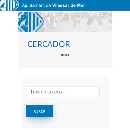
Vés al contingut
CERCADOR
Fil
d'ariadna
INICI