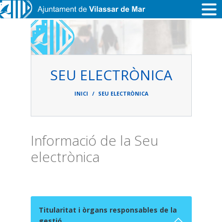
Vés al contingut
SEU ELECTRÒNICA
Fil
d'ariadna
INICI
SEU ELECTRÒNICA
Informació de la Seu
electrònica
Titularitat i òrgans responsables de la
gestió