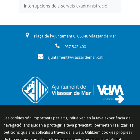
Interrupcions dels serveis e-administració
Plaça de l'Ajuntament 6, 08340 Vilassar de Mar
937 542 400
ajuntament@vilassardemar.cat
Segueix-nos a:
Les cookies són importants per a tu, influeixen en la teva experiència de
navegació, ens ajuden a protegir la teva privacitat i permeten realitzar les
peticions que ens sol·licitis a través de la web. Utilitzem cookies pròpies i
de tercers per a analitzar els nostres serveis i mostrar-te publicitat