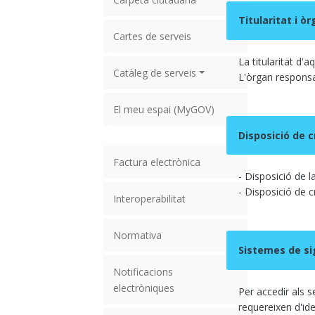
Titularitat i ò
Cartes de serveis
La titularitat d'
Catàleg de serveis
L'òrgan responsab
El meu espai (MyGOV)
Disposició de c
Factura electrònica
- Disposició de l
- Disposició de cr
Interoperabilitat
Normativa
Sistemes de si
Notificacions
electròniques
Per accedir als s
requereixen d'ide