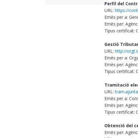
Perfil del Cont
URL:
https://con
Emès per a: Gene
Emès per: Agènci
Tipus certificat:
Gestió Tributa
URL:
http://orgt.
Emès per a: Orga
Emès per: Agènci
Tipus certificat:
Tramitació ele
URL:
tram.ajunt
Emès per a: Cons
Emès per: Agènci
Tipus certificat:
Obtenció del ce
Emès per: Agènci