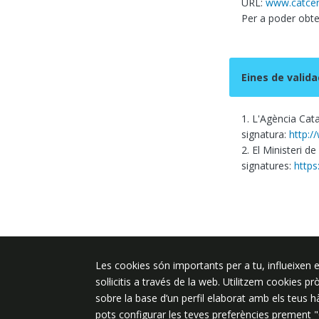
URL:
www.catcer
Per a poder obten
Eines de valida
1. L'Agència Cata
signatura:
http:/
2. El Ministeri de
signatures:
https
Les cookies són importants per a tu, influeixen e
Plaça de l'Ajuntament 6, 08340 Vila
sol·licitis a través de la web. Utilitzem cookies p
de Mar
sobre la base d’un perfil elaborat amb els teus 
937 542 400
pots configurar les teves preferències prement 