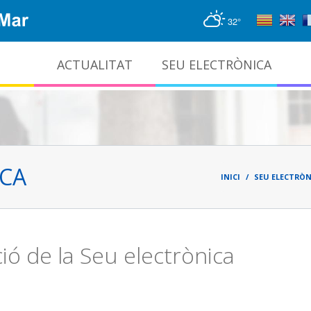
32°
ACTUALITAT
SEU ELECTRÒNICA
Gestió documental i arxiu administratiu
Fil
d'ari
ICA
INICI
SEU ELECTRÒN
ió de la Seu electrònica