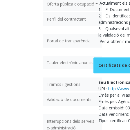
Actualment els a
Oferta pública d’ocupació
1 | El Document N
2 | Els identific
Perfil del contractant
administracions 
3 | Qualsevol alt
la validació del 
Portal de transparència
Per a obtenir més
Tauler electrònic anuncis
Certificats de d
Seu Electrònic
Tràmits i gestions
URL:
http://www.
Emès per a: Vila
Validació de documents
Emès per: Agènci
Data emissió: 0
Data venciment:
Tipus certificat:
Interrupcions dels serveis
e-administració