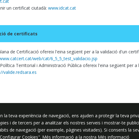
t.cat
ir un certificat ciutadà:
www.idcat.cat
ció de certificats
lana de Certificació ofereix l'eina següent per a la validació d'un certi
/www.catcert.cat/web/cat/6_5_5_test_validacio.jsp
 Política Territorial i Administració Pública ofereix l'eina següent per a l
://valide.redsara.es
n la teva experiència de navegació, ens ajuden a protegir la teva priva
ssar
ròpies i de tercers per a analitzar els nostres serveis i mostrar-te pub
hàbits de navegació (per exemple, pàgines visitades). Si consents la s
"Configurar Cookies". Més informació a la nostra
Més informació