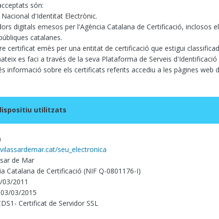
cceptats són:
acional d'Identitat Electrònic.
adors digitals emesos per l'Agència Catalana de Certificació, inclosos
públiques catalanes.
re certificat emès per una entitat de certificació que estigui classifica
mateix es faci a través de la seva Plataforma de Serveis d'Identificació 
 informació sobre els certificats referits accediu a les pàgines web d
ispositiu utilitzats
a
vilassardemar.cat/seu_electronica
ssar de Mar
a Catalana de Certificació (NIF Q-0801176-I)
3/03/2011
 03/03/2015
 CDS1- Certificat de Servidor SSL