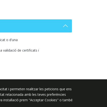
ficat o d'una
a validació de certificats i
citat i permeten realitzar les peticions que ens
Segueix-nos a:
licitat relacionada amb les teves preferències
eva instal·lació prem "Acceptar Cookies" o també