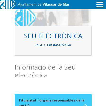
Vés al contingut
SEU ELECTRÒNICA
Fil
d'ariadna
INICI
SEU ELECTRÒNICA
Informació de la Seu
electrònica
Titularitat i òrgans responsables de la
gestió