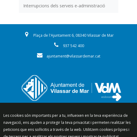
Interrupcions dels serveis e-administració
Plaça de l'Ajuntament 6, 08340 Vilassar de Mar
937 542 400
ajuntament@vilassardemar.cat
Segueix-nos a:
Les cookies són importants per a tu, influeixen en la teva experiència de
navegació, ens ajuden a protegir la teva privacitat i permeten realitzar les
peticions que ens sol·licitis a través de la web. Utilitzem cookies pròpies i
de tercers per a analitzar els nostres serveis i mostrar-te publicitat