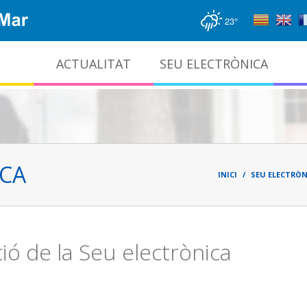
23°
ACTUALITAT
SEU ELECTRÒNICA
Gestió documental i arxiu administratiu
Fil
d'ari
ICA
INICI
SEU ELECTRÒN
ió de la Seu electrònica