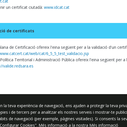
t.cat
ir un certificat ciutadà:
www.idcat.cat
ció de certificats
lana de Certificació ofereix l'eina següent per a la validació d'un certi
/www.catcert.cat/web/cat/6_5_5_test_validacio.jsp
 Política Territorial i Administració Pública ofereix l'eina següent per a l
://valide.redsara.es
n la teva experiència de navegació, ens ajuden a protegir la teva priva
ssar
ròpies i de tercers per a analitzar els nostres serveis i mostrar-te pub
hàbits de navegació (per exemple, pàgines visitades). Si consents la s
"Configurar Cookies". Més informació a la nostra
Més informació