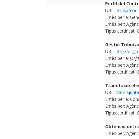
Perfil del Cont
URL:
https://con
Emès per a: Gene
Emès per: Agènci
Tipus certificat:
Gestió Tributa
URL:
http://orgt.
Emès per a: Orga
Emès per: Agènci
Tipus certificat:
Tramitació ele
URL:
tram.ajunt
Emès per a: Cons
Emès per: Agènci
Tipus certificat:
Obtenció del ce
Emès per: Agènci