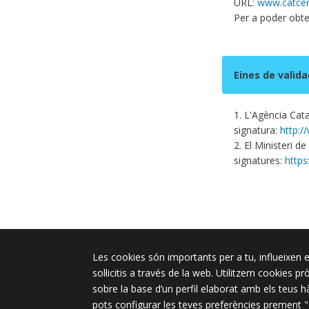
URL:
www.catcer
Per a poder obten
Eines de valida
1. L'Agència Cata
signatura:
http:/
2. El Ministeri de
signatures:
https
Les cookies són importants per a tu, influeixen e
Plaça de l'Ajuntament 6, 08340 Vila
sol·licitis a través de la web. Utilitzem cookies p
de Mar
sobre la base d’un perfil elaborat amb els teus 
937 542 400
pots configurar les teves preferències prement 