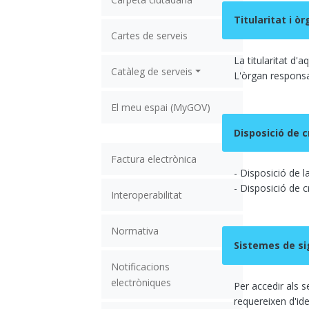
Titularitat i ò
Cartes de serveis
La titularitat d'
Catàleg de serveis
L'òrgan responsab
El meu espai (MyGOV)
Disposició de c
Factura electrònica
- Disposició de l
- Disposició de cr
Interoperabilitat
Normativa
Sistemes de si
Notificacions
electròniques
Per accedir als s
requereixen d'ide