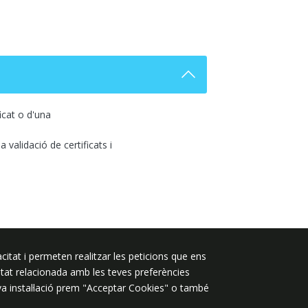
ficat o d'una
a validació de certificats i
citat i permeten realitzar les peticions que ens
Segueix-nos a:
licitat relacionada amb les teves preferències
eva instal·lació prem "Acceptar Cookies" o també