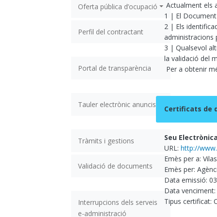
Actualment els a
Oferta pública d’ocupació
1 | El Document N
2 | Els identific
Perfil del contractant
administracions 
3 | Qualsevol alt
la validació del 
Portal de transparència
Per a obtenir més
Tauler electrònic anuncis
Certificats de d
Seu Electrònic
Tràmits i gestions
URL:
http://www.
Emès per a: Vila
Validació de documents
Emès per: Agènci
Data emissió: 0
Data venciment:
Tipus certificat:
Interrupcions dels serveis
e-administració