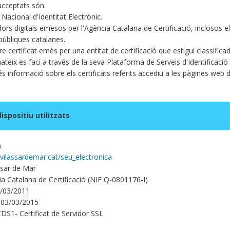
cceptats són:
acional d'Identitat Electrònic.
adors digitals emesos per l'Agència Catalana de Certificació, inclosos
públiques catalanes.
re certificat emès per una entitat de certificació que estigui classifica
mateix es faci a través de la seva Plataforma de Serveis d'Identificació 
 informació sobre els certificats referits accediu a les pàgines web d
ispositiu utilitzats
a
vilassardemar.cat/seu_electronica
ssar de Mar
a Catalana de Certificació (NIF Q-0801176-I)
3/03/2011
 03/03/2015
 CDS1- Certificat de Servidor SSL