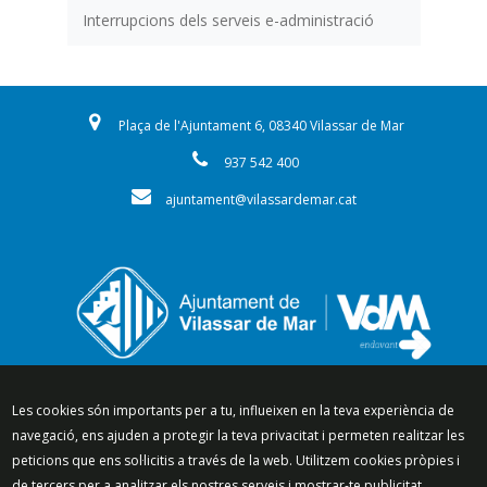
Interrupcions dels serveis e-administració
Plaça de l'Ajuntament 6, 08340 Vilassar de Mar
937 542 400
ajuntament@vilassardemar.cat
Segueix-nos a:
Les cookies són importants per a tu, influeixen en la teva experiència de
navegació, ens ajuden a protegir la teva privacitat i permeten realitzar les
peticions que ens sol·licitis a través de la web. Utilitzem cookies pròpies i
de tercers per a analitzar els nostres serveis i mostrar-te publicitat