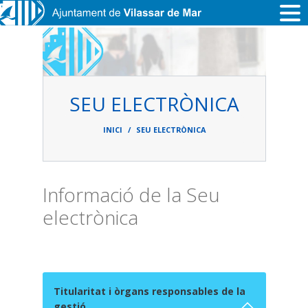
Vés al contingut
SEU ELECTRÒNICA
Fil
d'ariadna
INICI
SEU ELECTRÒNICA
Informació de la Seu
electrònica
Titularitat i òrgans responsables de la
gestió