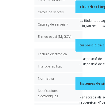
Titularitat i ò
Cartes de serveis
La titularitat d'
Catàleg de serveis
L'òrgan responsab
El meu espai (MyGOV)
Disposició de c
Factura electrònica
- Disposició de l
- Disposició de cr
Interoperabilitat
Normativa
Sistemes de si
Notificacions
electròniques
Per accedir als s
requereixen d'ide