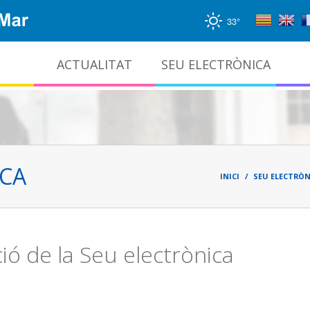
33°
ACTUALITAT
SEU ELECTRÒNICA
Gestió documental i arxiu administratiu
Fil
d'ari
ICA
INICI
SEU ELECTRÒN
ió de la Seu electrònica