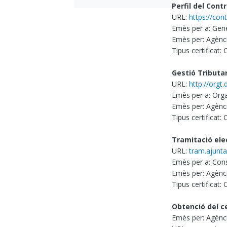
Perfil del Cont
URL:
https://con
Emès per a: Gene
Emès per: Agènci
Tipus certificat:
Gestió Tributa
URL:
http://orgt.
Emès per a: Orga
Emès per: Agènci
Tipus certificat:
Tramitació ele
URL:
tram.ajunt
Emès per a: Cons
Emès per: Agènci
Tipus certificat:
Obtenció del ce
Emès per: Agènci