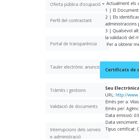
Actualment els a
Oferta pública d’ocupació
1 | El Document N
2 | Els identific
Perfil del contractant
administracions 
3 | Qualsevol alt
la validació del 
Portal de transparència
Per a obtenir més
Tauler electrònic anuncis
Certificats de d
Seu Electrònic
Tràmits i gestions
URL:
http://www.
Emès per a: Vila
Validació de documents
Emès per: Agènci
Data emissió: 0
Data venciment:
Tipus certificat:
Interrupcions dels serveis
e-administració