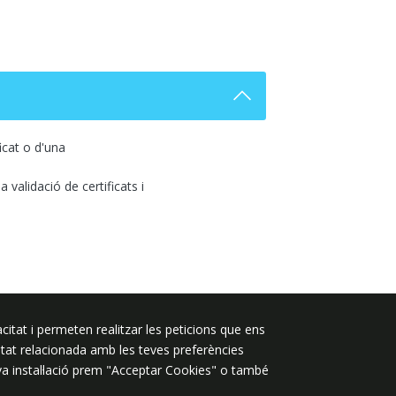
ficat o d'una
a validació de certificats i
citat i permeten realitzar les peticions que ens
Segueix-nos a:
licitat relacionada amb les teves preferències
eva instal·lació prem "Acceptar Cookies" o també