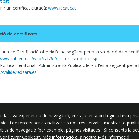
t.cat
ir un certificat ciutadà:
www.idcat.cat
ció de certificats
lana de Certificació ofereix l'eina següent per a la validació d'un certi
/www.catcert.cat/web/cat/6_5_5_test_validacio.jsp
 Política Territorial i Administració Pública ofereix l'eina següent per a l
://valide.redsara.es
n la teva experiència de navegació, ens ajuden a protegir la teva priva
ssar
ròpies i de tercers per a analitzar els nostres serveis i mostrar-te pub
hàbits de navegació (per exemple, pàgines visitades). Si consents la s
"Configurar Cookies". Més informació a la nostra
Més informació