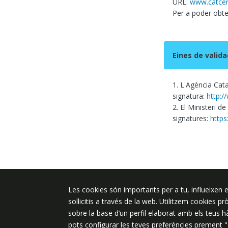
URL:
www.catcer
Per a poder obten
Eines de valida
1. L'Agència Cata
signatura:
http:/
2. El Ministeri de
signatures:
https
Les cookies són importants per a tu, influeixen e
Plaça de l'Ajuntament 6, 08340 Vila
sol·licitis a través de la web. Utilitzem cookies p
de Mar
sobre la base d’un perfil elaborat amb els teus 
937 542 400
pots configurar les teves preferències prement 