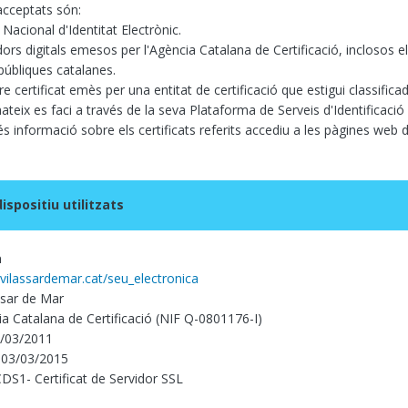
cceptats són:
acional d'Identitat Electrònic.
adors digitals emesos per l'Agència Catalana de Certificació, inclosos
públiques catalanes.
re certificat emès per una entitat de certificació que estigui classifica
mateix es faci a través de la seva Plataforma de Serveis d'Identificació 
 informació sobre els certificats referits accediu a les pàgines web d
ispositiu utilitzats
a
vilassardemar.cat/seu_electronica
ssar de Mar
a Catalana de Certificació (NIF Q-0801176-I)
3/03/2011
 03/03/2015
 CDS1- Certificat de Servidor SSL