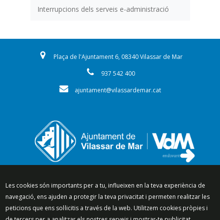
Interrupcions dels serveis e-administració
Plaça de l'Ajuntament 6, 08340 Vilassar de Mar
937 542 400
ajuntament@vilassardemar.cat
Segueix-nos a:
Les cookies són importants per a tu, influeixen en la teva experiència de
navegació, ens ajuden a protegir la teva privacitat i permeten realitzar les
peticions que ens sol·licitis a través de la web. Utilitzem cookies pròpies i
de tercers per a analitzar els nostres serveis i mostrar-te publicitat