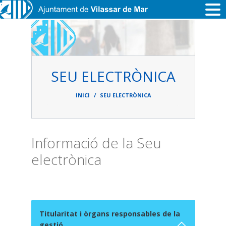
Vés al contingut
SEU ELECTRÒNICA
Fil
d'ariadna
INICI
SEU ELECTRÒNICA
Informació de la Seu
electrònica
Titularitat i òrgans responsables de la
gestió