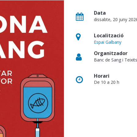
Data
dissabte, 20 juny 202
Localització
Espai Galbany
Organitzador
Banc de Sang i Teixits
Horari
De 10 a 20 h