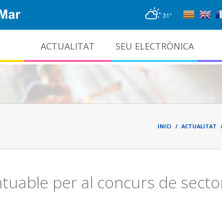
31°
ACTUALITAT
SEU ELECTRÒNICA
Gestió documental i arxiu administratiu
Fil
d'ari
INICI
ACTUALITAT
uable per al concurs de sector