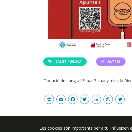
SALUT PÚBLICA
ALTRES
Donació de sang a l'Espai Galbany, dins la Rier
Print
Email
Facebook
Twitter
Linked
Wha
T
Les cookies són importants per a tu, influeixen e
Plaça de l'Ajuntament 6, 08340 Vila