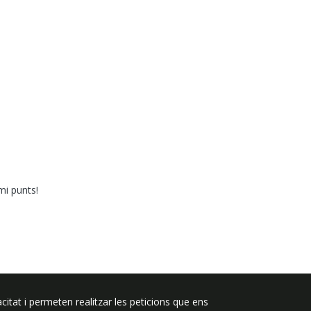
mi punts!
Segueix-nos a:
citat i permeten realitzar les peticions que ens