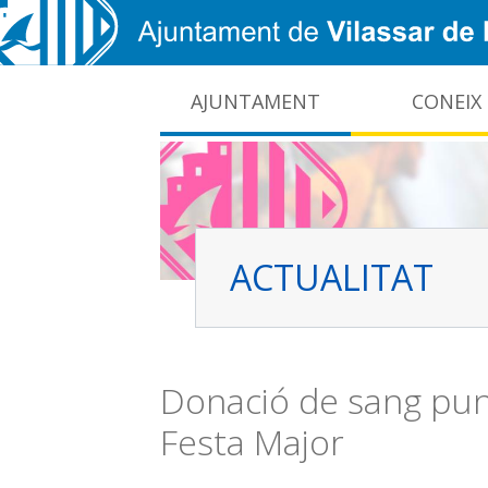
Vés al contingut
AJUNTAMENT
CONEIX
CIDO: difusió de la informació pública local
Interrupcions dels serveis e-administració
ACTUALITAT
Donació de sang punt
Festa Major