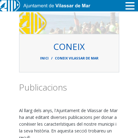
Vés al contingut
CONEIX
Fil
d'ariadna
INICI
CONEIX VILASSAR DE MAR
Publicacions
Al llarg dels anys, l'Ajuntament de Vilassar de Mar
ha anat editant diverses publicacions per donar a
conèixer les característiques del nostre municipi i
la seva història. En aquesta secció trobareu un
recull: