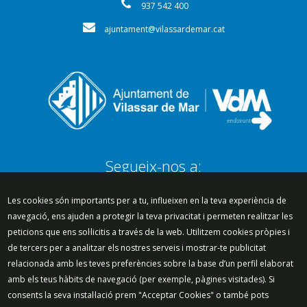
937 542 400
ajuntament@vilassardemar.cat
Segueix-nos a:
Les cookies són importants per a tu, influeixen en la teva experiència de
navegació, ens ajuden a protegir la teva privacitat i permeten realitzar les
peticions que ens sol·licitis a través de la web. Utilitzem cookies pròpies i
Mapa del lloc
Política de Privacitat
de tercers per a analitzar els nostres serveis i mostrar-te publicitat
Política de Xarxes Socials
Política de cookies
relacionada amb les teves preferències sobre la base d’un perfil elaborat
Protecció de dades
Avís legal
Contacte
amb els teus hàbits de navegació (per exemple, pàgines visitades). Si
Preguntes freqüents
consents la seva instal·lació prem "Acceptar Cookies" o també pots