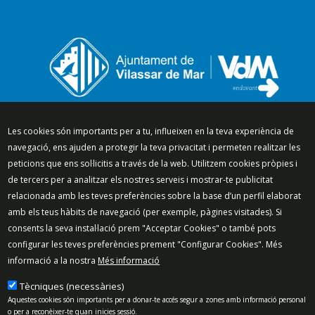
Segueix-nos a:
Les cookies són importants per a tu, influeixen en la teva experiència de
navegació, ens ajuden a protegir la teva privacitat i permeten realitzar les
peticions que ens sol·licitis a través de la web. Utilitzem cookies pròpies i
de tercers per a analitzar els nostres serveis i mostrar-te publicitat
relacionada amb les teves preferències sobre la base d’un perfil elaborat
Mapa del lloc
Política de Privacitat
amb els teus hàbits de navegació (per exemple, pàgines visitades). Si
Política de Xarxes Socials
Política de cookies
consents la seva instal·lació prem "Acceptar Cookies" o també pots
Protecció de dades
Avís legal
Contacte
configurar les teves preferències prement "Configurar Cookies". Més
Preguntes freqüents
informació a la nostra
Més informació
© 2025 - Ajuntament de Vilassar de Mar
Tècniques (necessàries)
Aquestes cookies són importants per a donar-te accés segur a zones amb informació personal
o per a reconèixer-te quan inicies sessió.