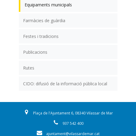
Equipaments municipals
Farmàcies de guàrdia
Festes i tradicions
Publicacions
Rutes
CIDO: difusió de la informació pública local
Plaça de l'Ajuntament 6, 08340 Vilassar de Mar
937 542 400
ajuntament@vilassardemar.cat