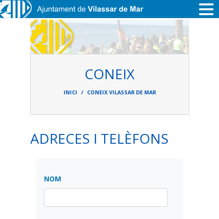
Vés al contingut
CONEIX
Fil
d'ariadna
INICI
CONEIX VILASSAR DE MAR
ADRECES I TELÈFONS
NOM