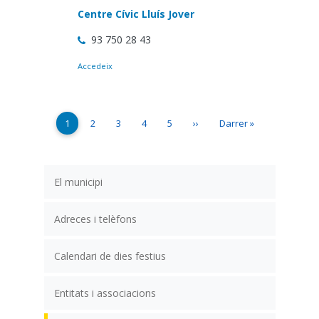
Centre Cívic Lluís Jover
93 750 28 43
Accedeix
Paginació
Pàgina actual
Page
Page
Page
Page
Pàgina següent
Última pàgina
1
2
3
4
5
››
Darrer »
El municipi
Adreces i telèfons
Calendari de dies festius
Entitats i associacions