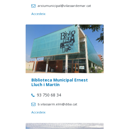
arxiumunicipal@vilassardemar.cat
Accedeix
Biblioteca Municipal Ernest
Lluch i Martín
93 750 68 34
b.vilassarm.elm@diba.cat
Accedeix