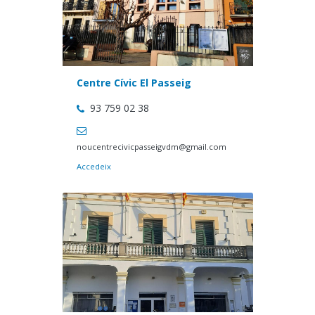
Centre Cívic El Passeig
93 759 02 38
noucentrecivicpasseigvdm@gmail.com
Accedeix