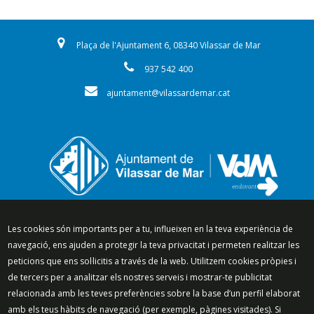
Plaça de l'Ajuntament 6, 08340 Vilassar de Mar
937 542 400
ajuntament@vilassardemar.cat
Segueix-nos a:
Les cookies són importants per a tu, influeixen en la teva experiència de
navegació, ens ajuden a protegir la teva privacitat i permeten realitzar les
peticions que ens sol·licitis a través de la web. Utilitzem cookies pròpies i
de tercers per a analitzar els nostres serveis i mostrar-te publicitat
relacionada amb les teves preferències sobre la base d’un perfil elaborat
Mapa del lloc
Política de Privacitat
amb els teus hàbits de navegació (per exemple, pàgines visitades). Si