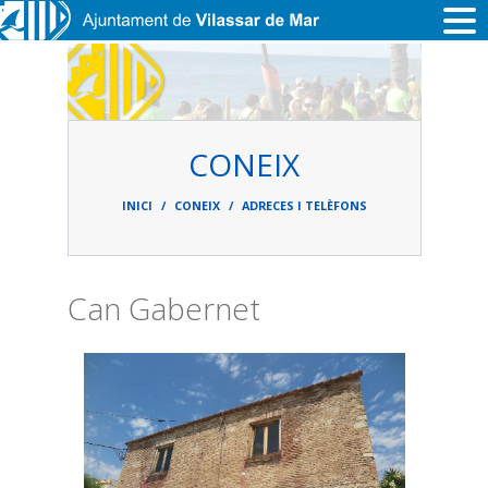
Vés al contingut
CONEIX
Fil
d'ariadna
INICI
CONEIX
ADRECES I TELÈFONS
Can Gabernet