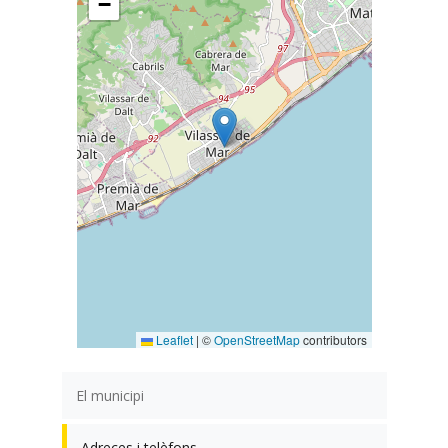
−
Leaflet
|
©
OpenStreetMap
contributors
El municipi
Adreces i telèfons