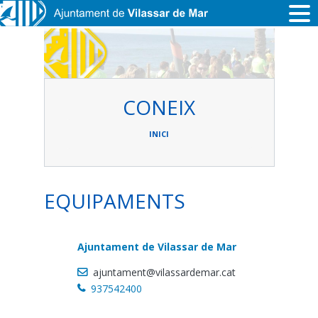
Vés al contingut
CONEIX
Fil
d'ariadna
INICI
EQUIPAMENTS
Ajuntament de Vilassar de Mar
ajuntament@vilassardemar.cat
937542400