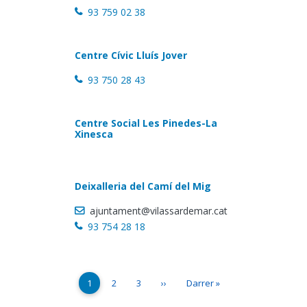
93 759 02 38
Centre Cívic Lluís Jover
93 750 28 43
Centre Social Les Pinedes-La
Xinesca
Deixalleria del Camí del Mig
ajuntament@vilassardemar.cat
93 754 28 18
Paginació
Pàgina actual
Page
Page
Pàgina següent
Última pàgina
1
2
3
››
Darrer »