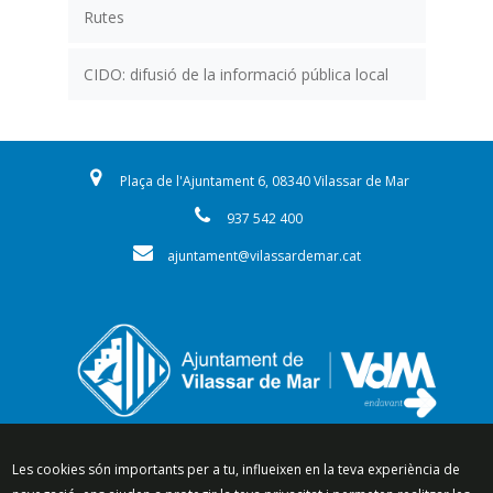
Rutes
CIDO: difusió de la informació pública local
Plaça de l'Ajuntament 6, 08340 Vilassar de Mar
937 542 400
ajuntament@vilassardemar.cat
Segueix-nos a:
Les cookies són importants per a tu, influeixen en la teva experiència de