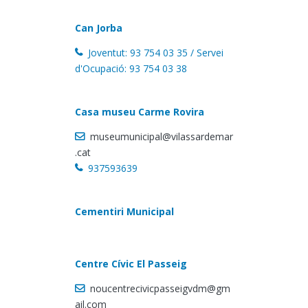
Can Jorba
Joventut: 93 754 03 35 / Servei
d'Ocupació: 93 754 03 38
Casa museu Carme Rovira
museumunicipal@vilassardemar
.cat
937593639
Cementiri Municipal
Centre Cívic El Passeig
noucentrecivicpasseigvdm@gm
ail.com