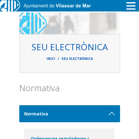
Vés al contingut
SEU ELECTRÒNICA
Fil
d'ariadna
INICI
SEU ELECTRÒNICA
Normativa
Normativa
Ordenances reguladores i