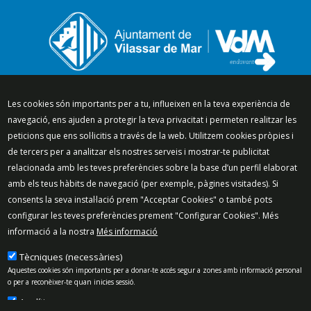
Segueix-nos a:
Les cookies són importants per a tu, influeixen en la teva experiència de
navegació, ens ajuden a protegir la teva privacitat i permeten realitzar les
peticions que ens sol·licitis a través de la web. Utilitzem cookies pròpies i
de tercers per a analitzar els nostres serveis i mostrar-te publicitat
relacionada amb les teves preferències sobre la base d’un perfil elaborat
Mapa del lloc
Política de Privacitat
amb els teus hàbits de navegació (per exemple, pàgines visitades). Si
Política de Xarxes Socials
Política de cookies
consents la seva instal·lació prem "Acceptar Cookies" o també pots
Protecció de dades
Avís legal
Contacte
configurar les teves preferències prement "Configurar Cookies". Més
informació a la nostra
Més informació
Preguntes freqüents
© 2025 - Ajuntament de Vilassar de Mar
Tècniques (necessàries)
Aquestes cookies són importants per a donar-te accés segur a zones amb informació personal
o per a reconèixer-te quan inicies sessió.
Analítiques