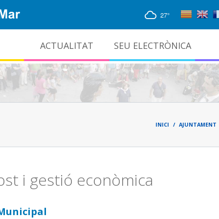
27°
ACTUALITAT
SEU ELECTRÒNICA
Gestió documental i arxiu administratiu
Fil
d'ari
INICI
AJUNTAMENT
st i gestió econòmica
Municipal