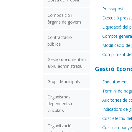
Pressupost
Composició i
Execució pressu
òrgans de govern
Liquidació del 
Compte genera
Contractació
pública
Modificació de
Compliment dels
Gestió documental i
arxiu administratiu
Gestió Econ
Grups Municipals
Endeutament
Termini de pag
Organismes
Auditories de 
dependents o
Indicadors de 
vinculats
Cost efectiu del
Organització
Cost campanyes