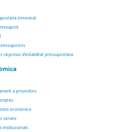
postària trimestral
pressupost
l
 pressupostos
 objectius d’estabilitat pressupostària
òmica
ament a proveïdors
comptes
gestió econòmica
s serveis
 institucionals