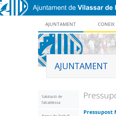
Vés al contingut
AJUNTAMENT
CONEIX
CIDO: difusió de la informació pública local
Interrupcions dels serveis e-administració
AJUNTAMENT
Pressupo
Salutació de
l’alcaldessa
Pressupost 
Borsa de Treball