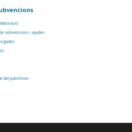
Subvencions
·laboració
de subvencions i ajudes
orgades
es
al del patrimoni