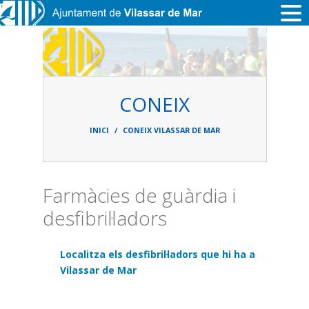
Vés al contingut
CONEIX
Fil
d'ariadna
INICI
CONEIX VILASSAR DE MAR
Farmàcies de guàrdia i
desfibril·ladors
Localitza els desfibril·ladors que hi ha a
Vilassar de Mar