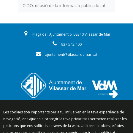
CIDO: difusió de la informació pública local
Plaça de l'Ajuntament 6, 08340 Vilassar de Mar
937 542 400
ajuntament@vilassardemar.cat
Segueix-nos a:
Les cookies són importants per a tu, influeixen en la teva experiència de
navegació, ens ajuden a protegir la teva privacitat i permeten realitzar les
peticions que ens sol·licitis a través de la web. Utilitzem cookies pròpies i
de tercers per a analitzar els nostres serveis i mostrar-te publicitat