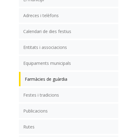
Farmàcia Mirats
Farmàcia Roca 1904
Farmàcia Puche Jové
Farmàcia Vilassar
Farmàcia Altirriba Gutiérrez
Farmàcia Marta Mollfulleda
Farmàcia Marta Moll
31
1
2
3
4
5
6
Adreces i telèfons
Farmàcia Roca 1904
Farmàcia Puche Jové
Farmàcia Vilassar
Farmàcia Altirriba Gutiérrez
Farmàcia Marta Mollfulleda
Farmàcia M. Roca
Farmàcia M. Roca
Calendari de dies festius
Entitats i associacions
Equipaments municipals
Farmàcies de guàrdia
Festes i tradicions
Publicacions
Rutes