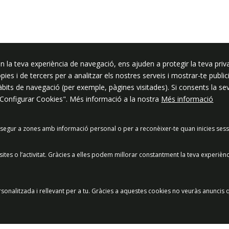
ssar
n la teva experiència de navegació, ens ajuden a protegir la teva priva
ròpies i de tercers per a analitzar els nostres serveis i mostrar-te pub
hàbits de navegació (per exemple, pàgines visitades). Si consents la s
"Configurar Cookies". Més informació a la nostra
Més informació
segur a zones amb informació personal o per a reconèixer-te quan inicies sess
acitat
Política de Xarxes Socials
Política de cookies
Protecció
es o l’activitat. Gràcies a elles podem millorar constantment la teva experièn
Preguntes freqüents
© 2025 - Ajuntament de Vilassar de Mar
sonalitzada i rellevant per a tu. Gràcies a aquestes cookies no veuràs anuncis q