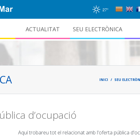
27°
ACTUALITAT
SEU ELECTRÒNICA
Gestió documental i arxiu administratiu
Fil
d'ari
ICA
INICI
SEU ELECTRÒN
ública d’ocupació
Aquí trobareu tot el relacionat amb l'oferta pública d'o