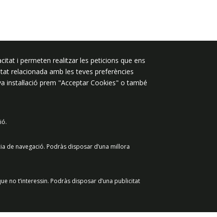
Segueix-nos a:
citat i permeten realitzar les peticions que ens
licitat relacionada amb les teves preferències
eva instal·lació prem "Acceptar Cookies" o també
ió.
 de dades
Avís legal
Contacte
cia de navegació. Podràs disposar d’una millora
ue no t’interessin. Podràs disposar d’una publicitat
Retirar el consenti
Acceptar Cookies