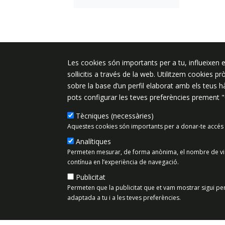
Plaça de l'Ajuntament 6, 08340 Vila
Les cookies són importants per a tu, influeixen e
de Mar
sol·licitis a través de la web. Utilitzem cookies p
sobre la base d’un perfil elaborat amb els teus 
937 542 400
pots configurar les teves preferències prement 
ajuntament@vilassardemar.cat
Tècniques (necessàries)
Aquestes cookies són importants per a donar-te accés 
Mapa del lloc
Política de Priv
Analítiques
Permeten mesurar, de forma anònima, el nombre de visit
contínua en l’experiència de navegació.
Publicitat
Permeten que la publicitat que et vam mostrar sigui per
adaptada a tu i a les teves preferències.