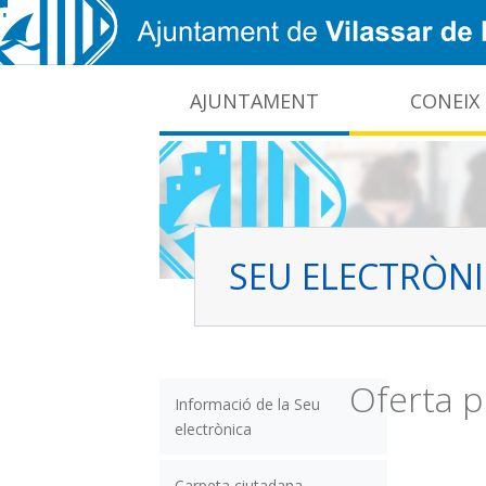
Vés al contingut
AJUNTAMENT
CONEIX
CIDO: difusió de la informació pública local
Interrupcions dels serveis e-administració
SEU ELECTRÒN
Oferta p
Informació de la Seu
electrònica
Carpeta ciutadana