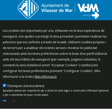
Segueix-nos a:
Les cookies són importants per a tu, influeixen en la teva experiència de
navegació, ens ajuden a protegir la teva privacitat i permeten realitzar les
peticions que ens sol·licitis a través de la web. Utilitzem cookies pròpies i
de tercers per a analitzar els nostres serveis i mostrar-te publicitat
relacionada amb les teves preferències sobre la base d’un perfil elaborat
Mapa del lloc
Política de Privacitat
amb els teus hàbits de navegació (per exemple, pàgines visitades). Si
Política de Xarxes Socials
Política de cookies
consents la seva instal·lació prem "Acceptar Cookies" o també pots
Protecció de dades
Avís legal
Contacte
configurar les teves preferències prement "Configurar Cookies". Més
informació a la nostra
Més informació
Preguntes freqüents
© 2025 - Ajuntament de Vilassar de Mar
Tècniques (necessàries)
Aquestes cookies són importants per a donar-te accés segur a zones amb informació personal
o per a reconèixer-te quan inicies sessió.
Analítiques
Permeten mesurar, de forma anònima, el nombre de visites o l’activitat. Gràcies a elles
podem millorar constantment la teva experiència de navegació. Podràs disposar d’una