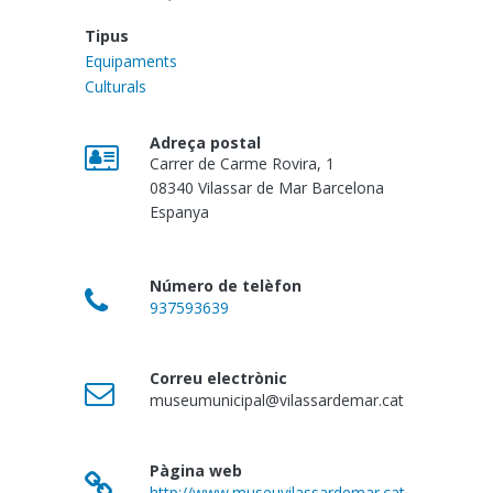
Tipus
Equipaments
Culturals
Adreça postal
Carrer de Carme Rovira, 1
08340
Vilassar de Mar
Barcelona
Espanya
Número de telèfon
937593639
Correu electrònic
museumunicipal@vilassardemar.cat
Pàgina web
http://www.museuvilassardemar.cat