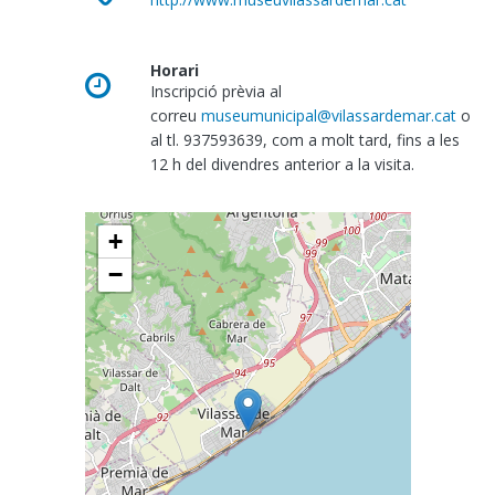
Horari
Inscripció prèvia al
correu
museumunicipal@vilassardemar.cat
o
al tl. 937593639, com a molt tard, fins a les
12 h del divendres anterior a la visita.
+
−