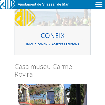
Vés al contingut
CONEIX
Fil
d'ariadna
INICI
CONEIX
ADRECES I TELÈFONS
Casa museu Carme
Rovira