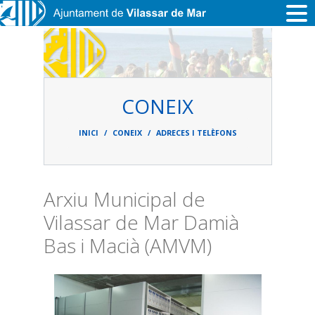
Vés al contingut
CONEIX
Fil
d'ariadna
INICI
CONEIX
ADRECES I TELÈFONS
Arxiu Municipal de
Vilassar de Mar Damià
Bas i Macià (AMVM)