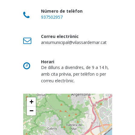
Número de telèfon
937502957
Correu electrònic
arxiumunicipal@vilassardemar.cat
Horari
De dilluns a divendres, de 9 a 14 h,
amb cita prèvia, per telèfon o per
correu electrònic.
+
−