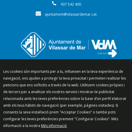
937 542 400
ajuntament@vilassardemar.cat
Segueix-nos a:
Les cookies són importants per a tu, influeixen en la teva experiència de
navegació, ens ajuden a protegir la teva privacitat i permeten realitzar les
peticions que ens sol·licitis a través de la web. Utilitzem cookies pròpies i
de tercers per a analitzar els nostres serveis i mostrar-te publicitat
relacionada amb les teves preferències sobre la base d’un perfil elaborat
Mapa del lloc
Política de Privacitat
amb els teus hàbits de navegació (per exemple, pàgines visitades). Si
Política de Xarxes Socials
Política de cookies
consents la seva instal·lació prem "Acceptar Cookies" o també pots
Protecció de dades
Avís legal
Contacte
configurar les teves preferències prement "Configurar Cookies". Més
Preguntes freqüents
informació a la nostra
Més informació