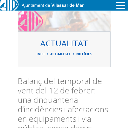
Vés al contingut
ACTUALITAT
Fil
d'ariadna
INICI
ACTUALITAT
NOTÍCIES
Balanç del temporal de
vent del 12 de febrer:
una cinquantena
d’incidències i afectacions
en equipaments i via