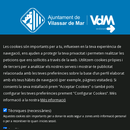
Segueix-nos a:
Les cookies són importants per a tu, influeixen en la teva experiència de
navegació, ens ajuden a protegir la teva privacitat i permeten realitzar les
peticions que ens sol·licitis a través de la web. Utilitzem cookies pròpies i
de tercers per a analitzar els nostres serveis i mostrar-te publicitat
relacionada amb les teves preferències sobre la base d’un perfil elaborat
Mapa del lloc
Política de Privacitat
amb els teus hàbits de navegació (per exemple, pàgines visitades). Si
Política de Xarxes Socials
Política de cookies
consents la seva instal·lació prem "Acceptar Cookies" o també pots
Protecció de dades
Avís legal
Contacte
configurar les teves preferències prement "Configurar Cookies". Més
informació a la nostra
Més informació
Preguntes freqüents
© 2025 - Ajuntament de Vilassar de Mar
Tècniques (necessàries)
Aquestes cookies són importants per a donar-te accés segur a zones amb informació personal
o per a reconèixer-te quan inicies sessió.
Analítiques