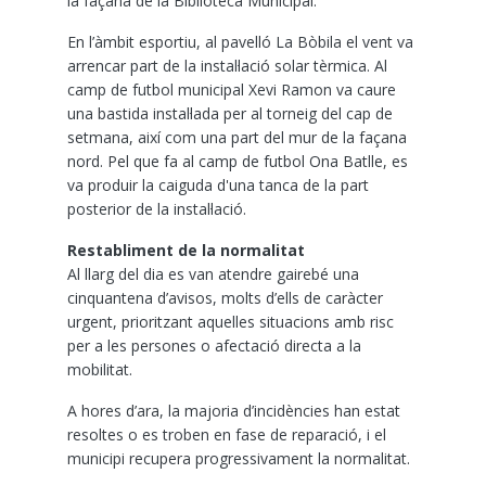
la façana de la Biblioteca Municipal.
En l’àmbit esportiu, al pavelló La Bòbila el vent va
arrencar part de la instal·lació solar tèrmica. Al
camp de futbol municipal Xevi Ramon va caure
una bastida instal·lada per al torneig del cap de
setmana, així com una part del mur de la façana
nord. Pel que fa al camp de futbol Ona Batlle, es
va produir la caiguda d'una tanca de la part
posterior de la instal·lació.
Restabliment de la normalitat
Al llarg del dia es van atendre gairebé una
cinquantena d’avisos, molts d’ells de caràcter
urgent, prioritzant aquelles situacions amb risc
per a les persones o afectació directa a la
mobilitat.
A hores d’ara, la majoria d’incidències han estat
resoltes o es troben en fase de reparació, i el
municipi recupera progressivament la normalitat.