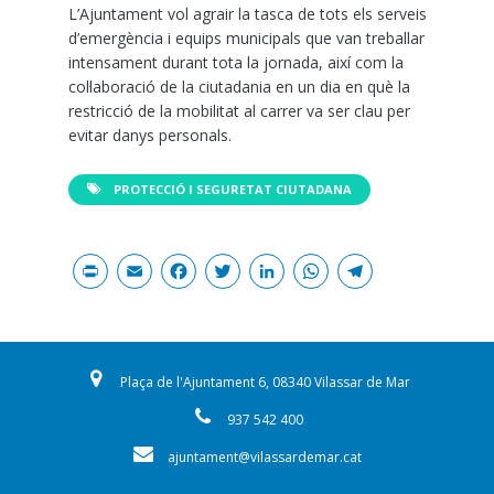
L’Ajuntament vol agrair la tasca de tots els serveis
d’emergència i equips municipals que van treballar
intensament durant tota la jornada, així com la
col·laboració de la ciutadania en un dia en què la
restricció de la mobilitat al carrer va ser clau per
evitar danys personals.
PROTECCIÓ I SEGURETAT CIUTADANA
Print
Email
Facebook
Twitter
LinkedIn
WhatsAp
Teleg
Plaça de l'Ajuntament 6, 08340 Vilassar de Mar
937 542 400
ajuntament@vilassardemar.cat