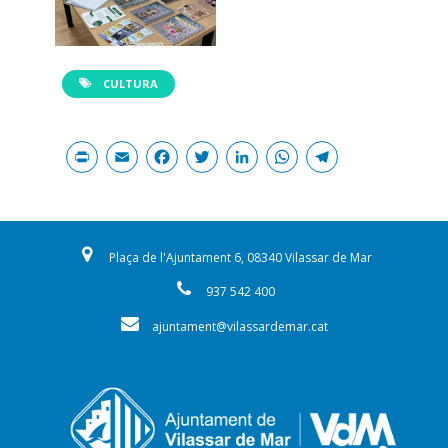
CULTURA
Print
Email
Facebook
Twitter
LinkedIn
WhatsAp
Teleg
Plaça de l'Ajuntament 6, 08340 Vilassar de Mar
937 542 400
ajuntament@vilassardemar.cat