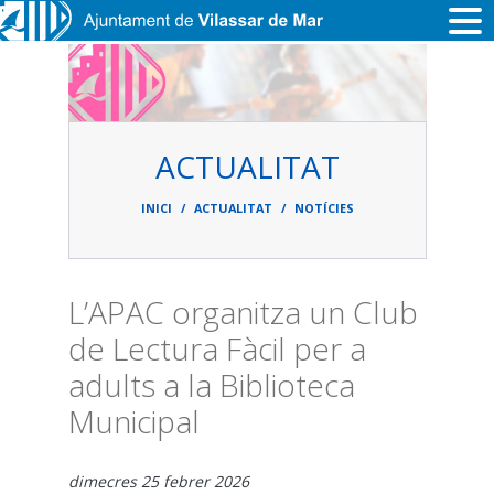
Vés al contingut
ACTUALITAT
Fil
d'ariadna
INICI
ACTUALITAT
NOTÍCIES
L’APAC organitza un Club
de Lectura Fàcil per a
adults a la Biblioteca
Municipal
dimecres 25 febrer 2026