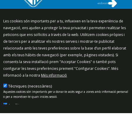
Segueix-nos a:
Les cookies són importants per a tu, influeixen en la teva experiència de
navegació, ens ajuden a protegir la teva privacitat i permeten realitzar les
peticions que ens sol·licitis a través de la web. Utilitzem cookies pròpies i
de tercers per a analitzar els nostres serveis i mostrar-te publicitat
relacionada amb les teves preferències sobre la base d’un perfil elaborat
Mapa del lloc
Política de Privacitat
amb els teus hàbits de navegació (per exemple, pàgines visitades). Si
Política de Xarxes Socials
Política de cookies
consents la seva instal·lació prem "Acceptar Cookies" o també pots
Protecció de dades
Avís legal
Contacte
configurar les teves preferències prement "Configurar Cookies". Més
informació a la nostra
Més informació
Preguntes freqüents
© 2025 - Ajuntament de Vilassar de Mar
Tècniques (necessàries)
Aquestes cookies són importants per a donar-te accés segur a zones amb informació personal
o per a reconèixer-te quan inicies sessió.
Analítiques
Permeten mesurar, de forma anònima, el nombre de visites o l’activitat. Gràcies a elles
podem millorar constantment la teva experiència de navegació. Podràs disposar d’una
millora contínua en l’experiència de navegació.
Publicitat