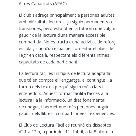
Altres Capacitats (APAC).
El club s’adreça principalment a persones adultes
amb dificultats lectores, ja siguin permanents o
transitòries, però està obert a tothom que vulgui
gaudir de la lectura d’una manera accessible i
compartida. No es tracta d’una activitat de reforç
escolar, sinó d’un espai per fomentar el plaer de
llegir en català, respectant els diferents ritmes i
capacitats de cada participant.
La lectura fàcil és un tipus de lectura adaptada
que té en compte el llenguatge, el contingut i la
forma dels textos perquè siguin més clars i
entenedors. Aquest format facilita l’accés a la
lectura i a la informació, un dret fonamental
reconegut, i permet que més persones puguin
gaudir dels llibres i compartir idees i experiències.
El Club de Lectura Fàcil es reunirà els dissabtes
d’11 a 12 h, a partir de l’11 d'abril, a la Biblioteca