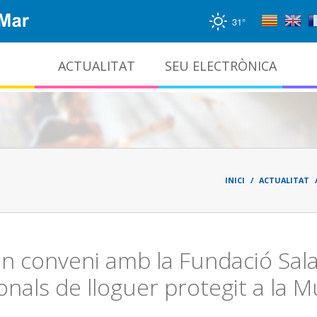
31°
ACTUALITAT
SEU ELECTRÒNICA
Gestió documental i arxiu administratiu
Fil
d'ari
INICI
ACTUALITAT
n conveni amb la Fundació Sal
onals de lloguer protegit a la 