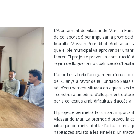
L’Ajuntament de Vilassar de Mar i la Fun
de col·laboració per impulsar la promoció 
Muralla–Mossèn Pere Ribot. Amb aquesta 
que el ple municipal va aprovar per unani
febrer. El projecte preveu la construcció
règim de lloguer amb qualificació d’habita
L’acord estableix l’atorgament d’una con
de 75 anys a favor de la Fundació Salas 
sòl d’equipament situada en aquest secto
i construirà un edifici d’allotjament dotaci
per a col·lectius amb dificultats d’accés a l
El projecte permetrà fer un salt important 
Vilassar de Mar. La promoció preveu la c
xifra que permetrà doblar l’actual oferta
habitatges situats a les Pinedes. En tract