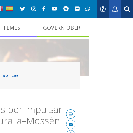
TEMES
GOVERN OBERT
adna
NOTÍCIES
as per impulsar
Print
Muralla–Mossèn
Email