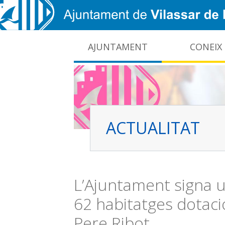
Vés al contingut
AJUNTAMENT
CONEIX
CIDO: difusió de la informació pública local
Interrupcions dels serveis e-administració
ACTUALITAT
L’Ajuntament signa u
62 habitatges dotaci
Pere Ribot