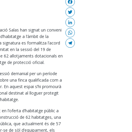
Facebook
Twitter
LinkedIn
dació Salas han signat un conveni
WhatsApp
d’habitatge a l’àmbit de la
Telegram
signatura es formalitza l’acord
mitat en la sessió del 19 de
 de 62 allotjaments dotacionals en
tge de protecció oficial.
cessió demanial per un període
sobre una finca qualificada com a
r. En aquest espai s’hi promourà
onal destinat al lloguer protegit
’habitatge.
en l’oferta d’habitatge públic a
onstrucció de 62 habitatges, una
 pública, que actualment és de 57
ar-se de sòl d’equipament, els