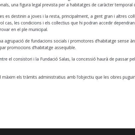
nals, una figura legal prevista per a habitatges de caràcter temporal de
es destinin a joves i la resta, principalment, a gent gran i altres col·
vol cas, les condicions i els col·lectius que hi podran accedir dependra
ovar en el ple municipal.
a agrupació de fundacions socials i promotores d’habitatge sense àni
upar promocions d’habitatge assequible.
tre el consistori i la Fundació Salas, la concessió haurà de passar pel
al màxim els tràmits administratius amb l’objectiu que les obres pugui