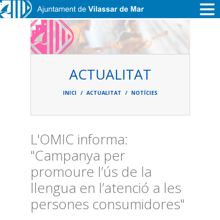
Vés al contingut
ACTUALITAT
Fil
d'ariadna
INICI
ACTUALITAT
NOTÍCIES
L'OMIC informa:
"Campanya per
promoure l’ús de la
llengua en l’atenció a les
persones consumidores"