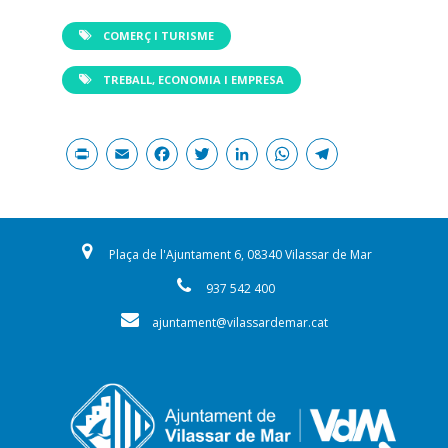
COMERÇ I TURISME
TREBALL, ECONOMIA I EMPRESA
Print
Email
Facebook
Twitter
LinkedIn
WhatsAp
Teleg
Plaça de l'Ajuntament 6, 08340 Vilassar de Mar
937 542 400
ajuntament@vilassardemar.cat