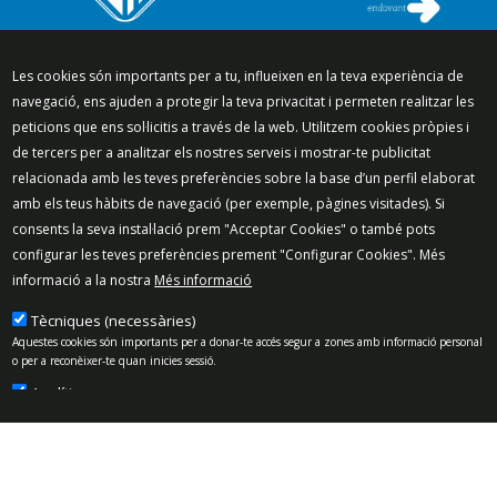
Segueix-nos a:
Les cookies són importants per a tu, influeixen en la teva experiència de
navegació, ens ajuden a protegir la teva privacitat i permeten realitzar les
peticions que ens sol·licitis a través de la web. Utilitzem cookies pròpies i
de tercers per a analitzar els nostres serveis i mostrar-te publicitat
relacionada amb les teves preferències sobre la base d’un perfil elaborat
Mapa del lloc
Política de Privacitat
amb els teus hàbits de navegació (per exemple, pàgines visitades). Si
Política de Xarxes Socials
Política de cookies
consents la seva instal·lació prem "Acceptar Cookies" o també pots
Protecció de dades
Avís legal
Contacte
configurar les teves preferències prement "Configurar Cookies". Més
informació a la nostra
Més informació
Preguntes freqüents
© 2025 - Ajuntament de Vilassar de Mar
Tècniques (necessàries)
Aquestes cookies són importants per a donar-te accés segur a zones amb informació personal
o per a reconèixer-te quan inicies sessió.
Analítiques
Permeten mesurar, de forma anònima, el nombre de visites o l’activitat. Gràcies a elles
podem millorar constantment la teva experiència de navegació. Podràs disposar d’una
millora contínua en l’experiència de navegació.
Publicitat