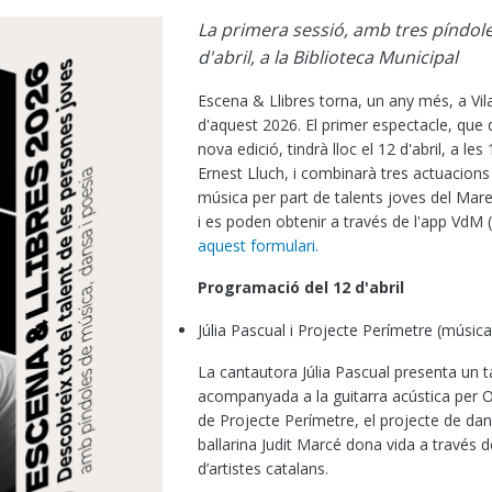
La primera sessió, amb tres píndoles
d'abril, a la Biblioteca Municipal
Escena & Llibres torna, un any més, a Vi
d'aquest 2026. El primer espectacle, que d
nova edició, tindrà lloc el 12 d'abril, a les
Ernest Lluch, i combinarà tres actuacions
música per part de talents joves del Mar
i es poden obtenir a través de l'app VdM
aquest formulari.
Programació del 12 d'abril
Júlia Pascual i Projecte Perímetre (música
La cantautora Júlia Pascual presenta un t
acompanyada a la guitarra acústica per Ori
de Projecte Perímetre, el projecte de dan
ballarina Judit Marcé dona vida a través
d’artistes catalans.