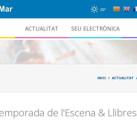
29°
ACTUALITAT
SEU ELECTRÒNICA
Gestió documental i arxiu administratiu
Fil
d'ari
INICI
ACTUALITAT
emporada de l'Escena & Llibres