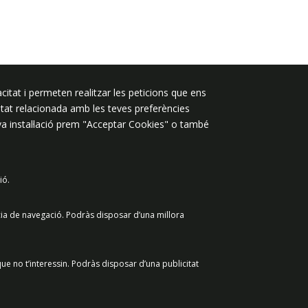
Segueix-nos a:
citat i permeten realitzar les peticions que ens
licitat relacionada amb les teves preferències
eva instal·lació prem "Acceptar Cookies" o també
ió.
 de dades
Avís legal
Contacte
cia de navegació. Podràs disposar d’una millora
ue no t’interessin. Podràs disposar d’una publicitat
Retirar el consenti