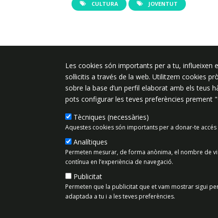
CULTURA
JOVENTUT
Plaça de l'Ajuntament 6, 08340 Vila
Les cookies són importants per a tu, influeixen e
de Mar
sol·licitis a través de la web. Utilitzem cookies p
sobre la base d’un perfil elaborat amb els teus 
937 542 400
pots configurar les teves preferències prement 
ajuntament@vilassardemar.cat
Tècniques (necessàries)
Aquestes cookies són importants per a donar-te accés 
Mapa del lloc
Política de Priv
Analítiques
Permeten mesurar, de forma anònima, el nombre de visit
contínua en l’experiència de navegació.
Publicitat
Permeten que la publicitat que et vam mostrar sigui per
adaptada a tu i a les teves preferències.