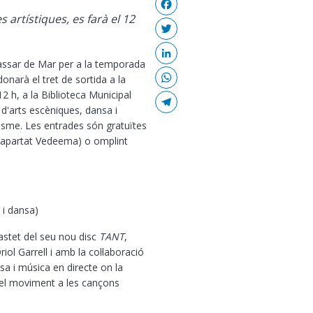
Facebook
 artístiques, es farà el 12
Twitter
LinkedIn
lassar de Mar per a la temporada
WhatsApp
onarà el tret de sortida a la
 12 h, a la Biblioteca Municipal
Telegram
 d'arts escèniques, dansa i
esme. Les entrades són gratuïtes
 (apartat Vedeema) o omplint
 i dansa)
astet del seu nou disc
TANT
,
ol Garrell i amb la col·laboració
sa i música en directe on la
 del moviment a les cançons