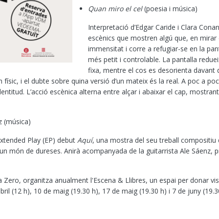
Quan miro el cel
(poesia i música)
Interpretació d’Edgar Caride i Clara Cona
escènics que mostren algú que, en mirar e
immensitat i corre a refugiar-se en la pan
més petit i controlable. La pantalla redue
fixa, mentre el cos es desorienta davant de
 físic, i el dubte sobre quina versió d’un mateix és la real. A poc a poc
entitud. L’acció escènica alterna entre alçar i abaixar el cap, mostrant 
z (música)
Extended Play (EP) debut
Aquí
, una mostra del seu treball compositiu
s un món de dureses. Anirà acompanyada de la guitarrista Ale Sáenz, 
Zero, organitza anualment l'Escena & Llibres, un espai per donar visibi
il (12 h), 10 de maig (19.30 h), 17 de maig (19.30 h) i 7 de juny (19.3