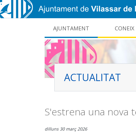
Vés al contingut
AJUNTAMENT
CONEIX
CIDO: difusió de la informació pública local
Interrupcions dels serveis e-administració
ACTUALITAT
S'estrena una nova t
dilluns 30 març 2026