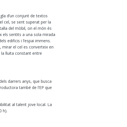
ngla d’un conjunt de textos
l cel, se sent superat per la
talla del mòbil, on el món és
ix els sentits a una sola mirada
ls edificis i l’espai immens.
, mirar el cel es converteix en
la lluita constant entre
 dels darrers anys, que busca
productora també de l’EP que
litat al talent jove local. La
0 h).