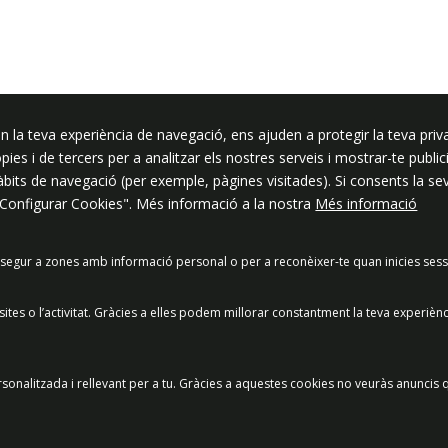
ssar
n la teva experiència de navegació, ens ajuden a protegir la teva priva
ròpies i de tercers per a analitzar els nostres serveis i mostrar-te pub
hàbits de navegació (per exemple, pàgines visitades). Si consents la s
"Configurar Cookies". Més informació a la nostra
Més informació
segur a zones amb informació personal o per a reconèixer-te quan inicies sess
acitat
Política de Xarxes Socials
Política de cookies
Protecció
es o l’activitat. Gràcies a elles podem millorar constantment la teva experièn
Preguntes freqüents
© 2025 - Ajuntament de Vilassar de Mar
sonalitzada i rellevant per a tu. Gràcies a aquestes cookies no veuràs anuncis q