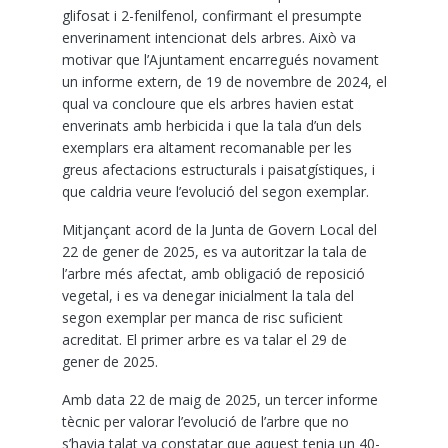
glifosat i 2-fenilfenol, confirmant el presumpte
enverinament intencionat dels arbres. Això va
motivar que l’Ajuntament encarregués novament
un informe extern, de 19 de novembre de 2024, el
qual va concloure que els arbres havien estat
enverinats amb herbicida i que la tala d’un dels
exemplars era altament recomanable per les
greus afectacions estructurals i paisatgístiques, i
que caldria veure l’evolució del segon exemplar.
Mitjançant acord de la Junta de Govern Local del
22 de gener de 2025, es va autoritzar la tala de
l’arbre més afectat, amb obligació de reposició
vegetal, i es va denegar inicialment la tala del
segon exemplar per manca de risc suficient
acreditat. El primer arbre es va talar el 29 de
gener de 2025.
Amb data 22 de maig de 2025, un tercer informe
tècnic per valorar l’evolució de l’arbre que no
s’havia talat va constatar que aquest tenia un 40-