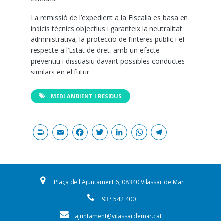
La remissió de l’expedient a la Fiscalia es basa en
indicis tècnics objectius i garanteix la neutralitat
administrativa, la protecció de l’interès públic i el
respecte a l’Estat de dret, amb un efecte
preventiu i dissuasiu davant possibles conductes
similars en el futur.
MEDI AMBIENT I RESIDUS
Print
Email
Facebook
Twitter
LinkedIn
WhatsAp
Teleg
Plaça de l'Ajuntament 6, 08340 Vilassar de Mar
937 542 400
ajuntament@vilassardemar.cat