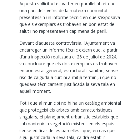
Aquesta sol·licitud es va fer en paral·lel al fet que
una part dels veïns de la mateixa comunitat
presentessin un informe tècnic en què s’exposava
que els exemplars es trobaven en bon estat de
salut i no representaven cap mena de perill.
Davant d’aquesta controvèrsia, l’Ajuntament va
encarregar un informe tècnic extern que, a partir
d’una inspecció realitzada el 26 de juliol de 2024,
va concloure que els dos exemplars es trobaven
en bon estat general, estructural i sanitari, sense
risc de caiguda a curt ni a mitjà termini, i que no
quedava tècnicament justificada la seva tala en
aquell moment.
Tot i que al municipi no hi ha un catàleg ambiental
que protegeixi els arbres amb característiques
singulars, el planejament urbanístic estableix que
cal mantenir la vegetació existent en els espais
sense edificar de les parcel·les i que, en cas que
sigui justificada la seva tala, caldrà establir