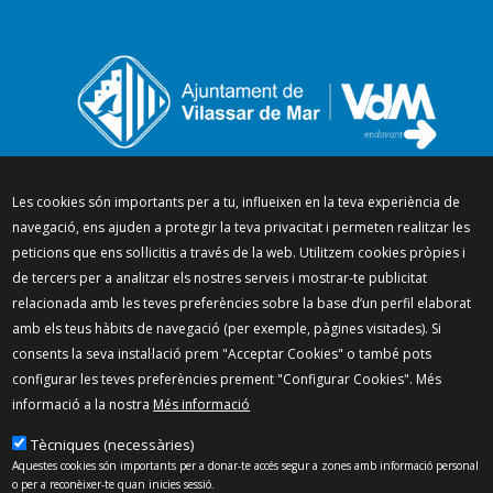
Segueix-nos a:
Les cookies són importants per a tu, influeixen en la teva experiència de
navegació, ens ajuden a protegir la teva privacitat i permeten realitzar les
peticions que ens sol·licitis a través de la web. Utilitzem cookies pròpies i
de tercers per a analitzar els nostres serveis i mostrar-te publicitat
relacionada amb les teves preferències sobre la base d’un perfil elaborat
Mapa del lloc
Política de Privacitat
amb els teus hàbits de navegació (per exemple, pàgines visitades). Si
Política de Xarxes Socials
Política de cookies
consents la seva instal·lació prem "Acceptar Cookies" o també pots
Protecció de dades
Avís legal
Contacte
configurar les teves preferències prement "Configurar Cookies". Més
Preguntes freqüents
informació a la nostra
Més informació
© 2025 - Ajuntament de Vilassar de Mar
Tècniques (necessàries)
Aquestes cookies són importants per a donar-te accés segur a zones amb informació personal
o per a reconèixer-te quan inicies sessió.