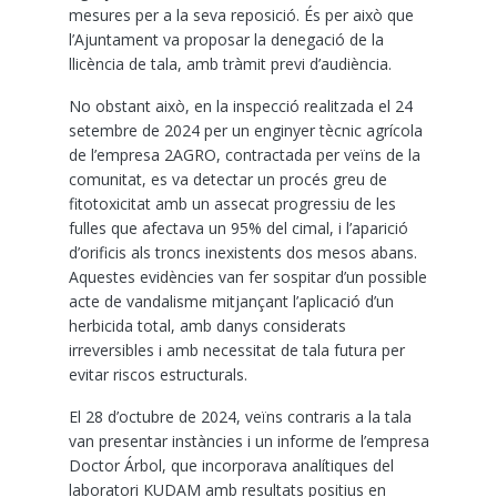
mesures per a la seva reposició. És per això que
l’Ajuntament va proposar la denegació de la
llicència de tala, amb tràmit previ d’audiència.
No obstant això, en la inspecció realitzada el 24
setembre de 2024 per un enginyer tècnic agrícola
de l’empresa 2AGRO, contractada per veïns de la
comunitat, es va detectar un procés greu de
fitotoxicitat amb un assecat progressiu de les
fulles que afectava un 95% del cimal, i l’aparició
d’orificis als troncs inexistents dos mesos abans.
Aquestes evidències van fer sospitar d’un possible
acte de vandalisme mitjançant l’aplicació d’un
herbicida total, amb danys considerats
irreversibles i amb necessitat de tala futura per
evitar riscos estructurals.
El 28 d’octubre de 2024, veïns contraris a la tala
van presentar instàncies i un informe de l’empresa
Doctor Árbol, que incorporava analítiques del
laboratori KUDAM amb resultats positius en