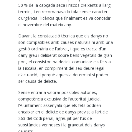
50 % de la capçada seca i riscos creixents a llarg
termini, i en recomanava la tala sense caràcter
d’urgència, llicència que finalment es va concedir
el novembre del mateix any.
Davant la constatació tècnica que els danys no
són compatibles amb causes naturals ni amb una
gestió ordinària de l’arbrat, i que es tracta d’un
dany greu i deliberat sobre béns vegetals de gran
port, el consistori ha decidit comunicar els fets a
la Fiscalia, en compliment del seu deure legal
d’actuació, i perquè aquesta determini si poden
ser causa de delicte.
Sense entrar a valorar possibles autories,
competència exclusiva de l’autoritat judicial,
l’Ajuntament assenyala que els fets podrien
encaixar en el delicte de danys previst a l’article
263 del Codi penal, agreujat per l’ús de
substàncies verinoses i la gravetat dels danys
causats.