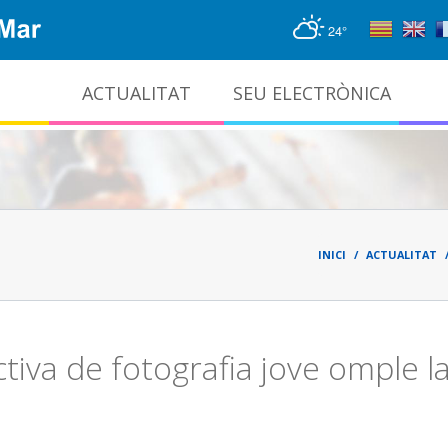
24°
ACTUALITAT
SEU ELECTRÒNICA
Gestió documental i arxiu administratiu
Fil
d'ari
INICI
ACTUALITAT
ectiva de fotografia jove omple l