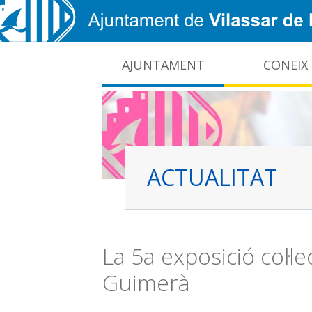
Vés al contingut
AJUNTAMENT
CONEIX
CIDO: difusió de la informació pública local
Interrupcions dels serveis e-administració
ACTUALITAT
La 5a exposició col·l
Guimerà