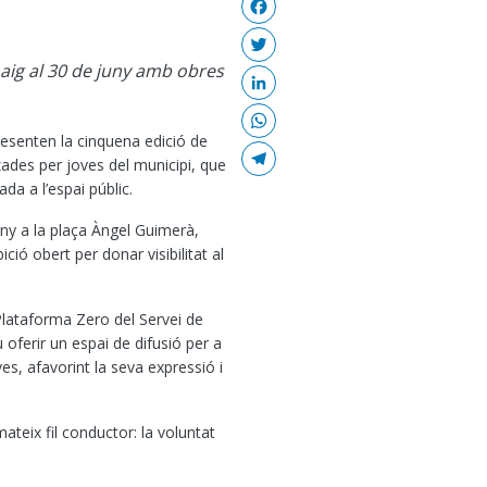
Facebook
Twitter
maig al 30 de juny amb obres
LinkedIn
WhatsApp
resenten la cinquena edició de
Telegram
itzades per joves del municipi, que
da a l’espai públic.
uny a la plaça Àngel Guimerà,
ció obert per donar visibilitat al
Plataforma Zero del Servei de
u oferir un espai de difusió per a
es, afavorint la seva expressió i
teix fil conductor: la voluntat