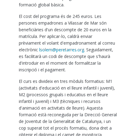
formació global bàsica.
El cost del programa és de 245 euros. Les
persones empadrones a Vilassar de Mar són
beneficiàries d'un descompte de 20 euros en la
matrícula. Per aplicar-lo, caldrà enviar
prèviament el volant d'empadronament al correu
electrònic
lsolem@peretarres.org
. Seguidament,
es facilitarà un codi de descompte que s'haurà
d'introduir en el moment de formalitzar la
inscripció i el pagament.
El curs es divideix en tres mòduls formatius: M1
(activitats d'educació en el lleure infantil i juvenil),
M2 (processos grupals i educatius en el lleure
infantil i juvenil) i M3 (tècniques i recursos
d'animació en activitats de lleure). Aquesta
formació està reconeguda per la Direcció General
de Joventut de la Generalitat de Catalunya, i un
cop superat tot el procés formatiu, dona dret a
obtenir el diploma i el carnet de monitor/a