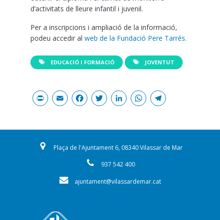
d’activitats de lleure infantil i juvenil.
Per a inscripcions i ampliació de la informació,
podeu accedir al
web de la Fundació Pere Tarrés.
EDUCACIÓ I FORMACIÓ
JOVENTUT
Print
Email
Facebook
Twitter
LinkedIn
WhatsAp
Teleg
Plaça de l'Ajuntament 6, 08340 Vilassar de Mar
937 542 400
ajuntament@vilassardemar.cat