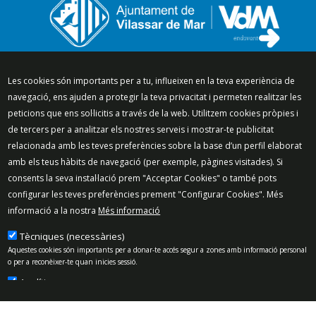
Segueix-nos a:
Les cookies són importants per a tu, influeixen en la teva experiència de
navegació, ens ajuden a protegir la teva privacitat i permeten realitzar les
peticions que ens sol·licitis a través de la web. Utilitzem cookies pròpies i
de tercers per a analitzar els nostres serveis i mostrar-te publicitat
relacionada amb les teves preferències sobre la base d’un perfil elaborat
Mapa del lloc
Política de Privacitat
amb els teus hàbits de navegació (per exemple, pàgines visitades). Si
Política de Xarxes Socials
Política de cookies
consents la seva instal·lació prem "Acceptar Cookies" o també pots
Protecció de dades
Avís legal
Contacte
configurar les teves preferències prement "Configurar Cookies". Més
informació a la nostra
Més informació
Preguntes freqüents
© 2025 - Ajuntament de Vilassar de Mar
Tècniques (necessàries)
Aquestes cookies són importants per a donar-te accés segur a zones amb informació personal
o per a reconèixer-te quan inicies sessió.
Analítiques
Permeten mesurar, de forma anònima, el nombre de visites o l’activitat. Gràcies a elles
podem millorar constantment la teva experiència de navegació. Podràs disposar d’una