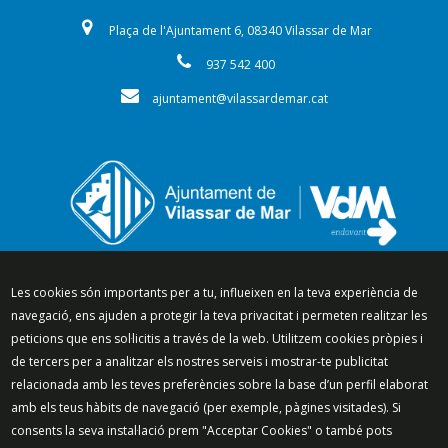
Plaça de l'Ajuntament 6, 08340 Vilassar de Mar
937 542 400
ajuntament@vilassardemar.cat
Segueix-nos a:
Les cookies són importants per a tu, influeixen en la teva experiència de
navegació, ens ajuden a protegir la teva privacitat i permeten realitzar les
peticions que ens sol·licitis a través de la web. Utilitzem cookies pròpies i
de tercers per a analitzar els nostres serveis i mostrar-te publicitat
relacionada amb les teves preferències sobre la base d’un perfil elaborat
Mapa del lloc
Política de Privacitat
amb els teus hàbits de navegació (per exemple, pàgines visitades). Si
Política de Xarxes Socials
Política de cookies
consents la seva instal·lació prem "Acceptar Cookies" o també pots