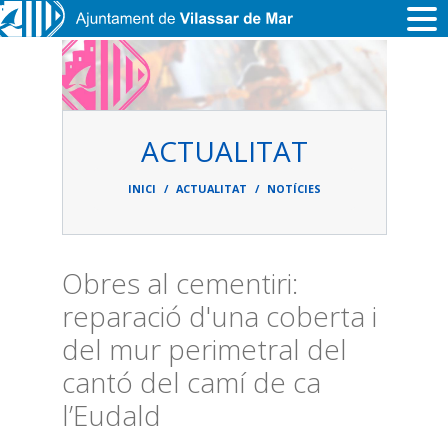
Vés al contingut
ACTUALITAT
Fil
d'ariadna
INICI
ACTUALITAT
NOTÍCIES
Obres al cementiri:
reparació d'una coberta i
del mur perimetral del
cantó del camí de ca
l’Eudald