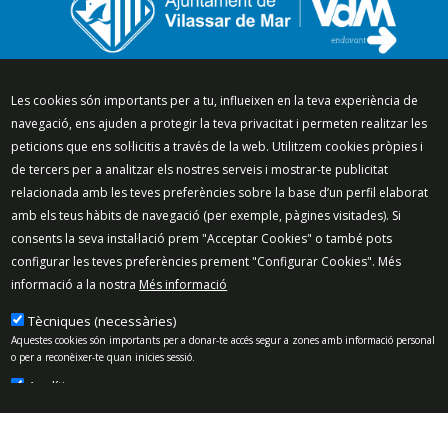
Segueix-nos a:
Les cookies són importants per a tu, influeixen en la teva experiència de
navegació, ens ajuden a protegir la teva privacitat i permeten realitzar les
peticions que ens sol·licitis a través de la web. Utilitzem cookies pròpies i
de tercers per a analitzar els nostres serveis i mostrar-te publicitat
relacionada amb les teves preferències sobre la base d’un perfil elaborat
Mapa del lloc
Política de Privacitat
amb els teus hàbits de navegació (per exemple, pàgines visitades). Si
Política de Xarxes Socials
Política de cookies
consents la seva instal·lació prem "Acceptar Cookies" o també pots
Protecció de dades
Avís legal
Contacte
configurar les teves preferències prement "Configurar Cookies". Més
informació a la nostra
Més informació
Preguntes freqüents
© 2025 - Ajuntament de Vilassar de Mar
Tècniques (necessàries)
Aquestes cookies són importants per a donar-te accés segur a zones amb informació personal
o per a reconèixer-te quan inicies sessió.
Analítiques
Permeten mesurar, de forma anònima, el nombre de visites o l’activitat. Gràcies a elles
podem millorar constantment la teva experiència de navegació. Podràs disposar d’una
millora contínua en l’experiència de navegació.