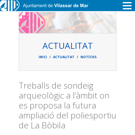
Vés al contingut
ACTUALITAT
Fil
d'ariadna
INICI
ACTUALITAT
NOTÍCIES
Treballs de sondeig
arqueològic a l’àmbit on
es proposa la futura
ampliació del poliesportiu
de La Bòbila