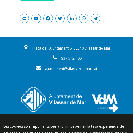
Print
Email
Facebook
Twitter
LinkedIn
WhatsAp
Teleg
Plaça de l'Ajuntament 6, 08340 Vilassar de Mar
937 542 400
ajuntament@vilassardemar.cat
Segueix-nos a:
Les cookies són importants per a tu, influeixen en la teva experiència de