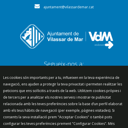
ajuntament@vilassardemar.cat
Segueix-nos a:
Les cookies són importants per a tu, influeixen en la teva experiència de
navegació, ens ajuden a protegir la teva privacitat i permeten realitzar les
peticions que ens sol·licitis a través de la web. Utilitzem cookies pròpies i
Mapa del lloc
Política de Privacitat
de tercers per a analitzar els nostres serveis i mostrar-te publicitat
Política de Xarxes Socials
Política de cookies
relacionada amb les teves preferències sobre la base d’un perfil elaborat
Protecció de dades
Avís legal
Contacte
amb els teus hàbits de navegació (per exemple, pàgines visitades). Si
Preguntes freqüents
consents la seva instal·lació prem "Acceptar Cookies" o també pots
configurar les teves preferències prement "Configurar Cookies". Més
© 2025 - Ajuntament de Vilassar de Mar