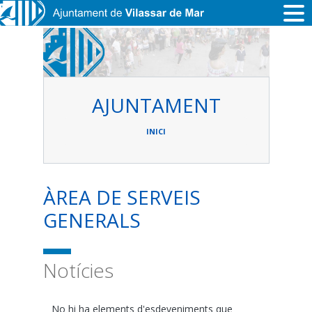
Vés al contingut
AJUNTAMENT
Fil
d'ariadna
INICI
ÀREA DE SERVEIS
GENERALS
Notícies
No hi ha elements d'esdeveniments que