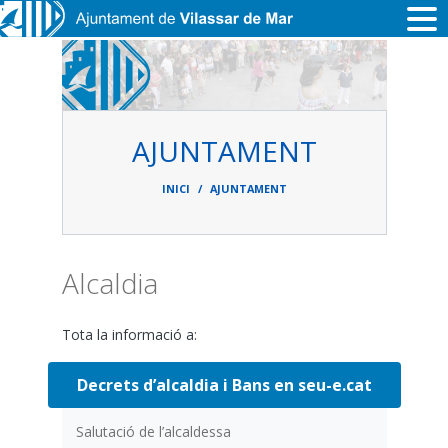
Vés al contingut
AJUNTAMENT
Fil
d'ariadna
INICI
AJUNTAMENT
Alcaldia
Tota la informació a:
Decrets d’alcaldia i Bans en seu-e.cat
Salutació de l’alcaldessa