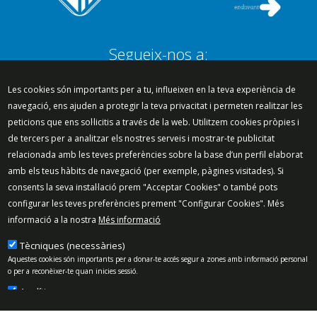
Segueix-nos a:
Les cookies són importants per a tu, influeixen en la teva experiència de
navegació, ens ajuden a protegir la teva privacitat i permeten realitzar les
peticions que ens sol·licitis a través de la web. Utilitzem cookies pròpies i
Mapa del lloc
Política de Privacitat
de tercers per a analitzar els nostres serveis i mostrar-te publicitat
Política de Xarxes Socials
Política de cookies
relacionada amb les teves preferències sobre la base d’un perfil elaborat
Protecció de dades
Avís legal
Contacte
amb els teus hàbits de navegació (per exemple, pàgines visitades). Si
Preguntes freqüents
consents la seva instal·lació prem "Acceptar Cookies" o també pots
configurar les teves preferències prement "Configurar Cookies". Més
© 2025 - Ajuntament de Vilassar de Mar
informació a la nostra
Més informació
Tècniques (necessàries)
Aquestes cookies són importants per a donar-te accés segur a zones amb informació personal
o per a reconèixer-te quan inicies sessió.
Analítiques
Permeten mesurar, de forma anònima, el nombre de visites o l’activitat. Gràcies a elles