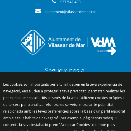
937 542 400
ajuntament@vilassardemar.cat
Segueix-nos a:
Les cookies són importants per a tu, influeixen en la teva experiència de
navegació, ens ajuden a protegir la teva privacitat i permeten realitzar les
peticions que ens sol·licitis a través de la web. Utilitzem cookies pròpies i
Mapa del lloc
Política de Privacitat
de tercers per a analitzar els nostres serveis i mostrar-te publicitat
Política de Xarxes Socials
Política de cookies
relacionada amb les teves preferències sobre la base d’un perfil elaborat
Protecció de dades
Avís legal
Contacte
amb els teus hàbits de navegació (per exemple, pàgines visitades). Si
Preguntes freqüents
consents la seva instal·lació prem "Acceptar Cookies" o també pots