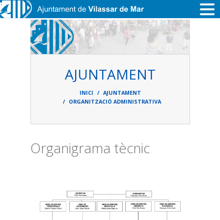
Vés al contingut
AJUNTAMENT
Fil
d'ariadna
INICI
AJUNTAMENT
ORGANITZACIÓ ADMINISTRATIVA
Organigrama tècnic