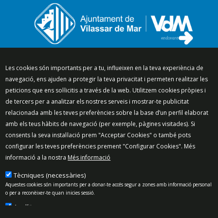
Segueix-nos a:
Les cookies són importants per a tu, influeixen en la teva experiència de
navegació, ens ajuden a protegir la teva privacitat i permeten realitzar les
peticions que ens sol·licitis a través de la web. Utilitzem cookies pròpies i
de tercers per a analitzar els nostres serveis i mostrar-te publicitat
relacionada amb les teves preferències sobre la base d’un perfil elaborat
Mapa del lloc
Política de Privacitat
amb els teus hàbits de navegació (per exemple, pàgines visitades). Si
Política de Xarxes Socials
Política de cookies
consents la seva instal·lació prem "Acceptar Cookies" o també pots
Protecció de dades
Avís legal
Contacte
configurar les teves preferències prement "Configurar Cookies". Més
Preguntes freqüents
informació a la nostra
Més informació
© 2025 - Ajuntament de Vilassar de Mar
Tècniques (necessàries)
Aquestes cookies són importants per a donar-te accés segur a zones amb informació personal
o per a reconèixer-te quan inicies sessió.
Analítiques
Permeten mesurar, de forma anònima, el nombre de visites o l’activitat. Gràcies a elles