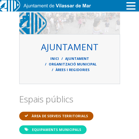
Vés al contingut
AJUNTAMENT
Fil
d'ariadna
INICI
AJUNTAMENT
ORGANITZACIÓ MUNICIPAL
ÀREES I REGIDORIES
Espais públics
ÀREA DE SERVEIS TERRITORIALS
EQUIPAMENTS MUNICIPALS