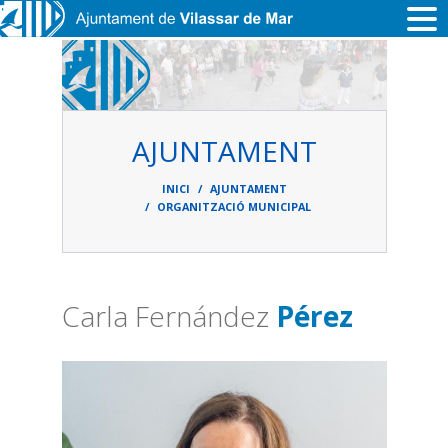
Vés al contingut
AJUNTAMENT
Fil
d'ariadna
INICI
AJUNTAMENT
ORGANITZACIÓ MUNICIPAL
Carla Fernández
Pérez