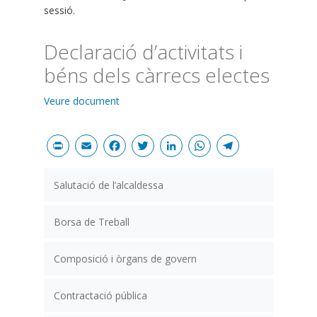
sessió.
Declaració d’activitats i
béns dels càrrecs electes
Veure document
Print
Email
Facebook
Twitter
LinkedIn
WhatsAp
Teleg
Salutació de l’alcaldessa
Borsa de Treball
Composició i òrgans de govern
Contractació pública