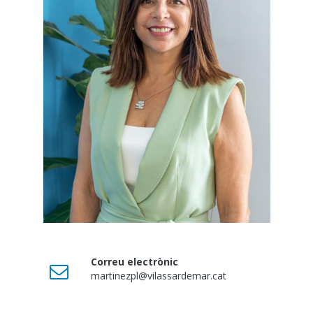
Correu electrònic
martinezpl@vilassardemar.cat