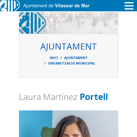
Vés al contingut
AJUNTAMENT
Fil
d'ariadna
INICI
AJUNTAMENT
ORGANITZACIÓ MUNICIPAL
Laura Martínez
Portell