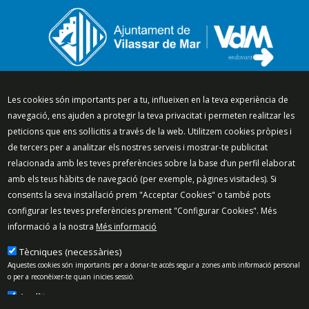
Segueix-nos a:
Les cookies són importants per a tu, influeixen en la teva experiència de
navegació, ens ajuden a protegir la teva privacitat i permeten realitzar les
peticions que ens sol·licitis a través de la web. Utilitzem cookies pròpies i
de tercers per a analitzar els nostres serveis i mostrar-te publicitat
relacionada amb les teves preferències sobre la base d’un perfil elaborat
Mapa del lloc
Política de Privacitat
amb els teus hàbits de navegació (per exemple, pàgines visitades). Si
Política de Xarxes Socials
Política de cookies
consents la seva instal·lació prem "Acceptar Cookies" o també pots
Protecció de dades
Avís legal
Contacte
configurar les teves preferències prement "Configurar Cookies". Més
informació a la nostra
Més informació
Preguntes freqüents
© 2025 - Ajuntament de Vilassar de Mar
Tècniques (necessàries)
Aquestes cookies són importants per a donar-te accés segur a zones amb informació personal
o per a reconèixer-te quan inicies sessió.
Analítiques