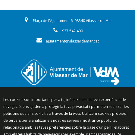
Plaça de l'Ajuntament 6, 08340 Vilassar de Mar
937 542 400
ajuntament@vilassardemar.cat
Segueix-nos a:
Les cookies són importants per a tu, influeixen en la teva experiència de
navegació, ens ajuden a protegir la teva privacitat i permeten realitzar les
peticions que ens sol·licitis a través de la web. Utilitzem cookies pròpies i
de tercers per a analitzar els nostres serveis i mostrar-te publicitat
relacionada amb les teves preferències sobre la base d’un perfil elaborat
Mapa del lloc
Política de Privacitat
amb els teus hàbits de navegació (per exemple, pàgines visitades). Si