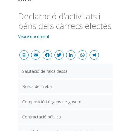
Declaració d’activitats i
béns dels càrrecs electes
Veure document
Print
Email
Facebook
Twitter
LinkedIn
WhatsAp
Teleg
Salutació de l’alcaldessa
Borsa de Treball
Composició i òrgans de govern
Contractació pública