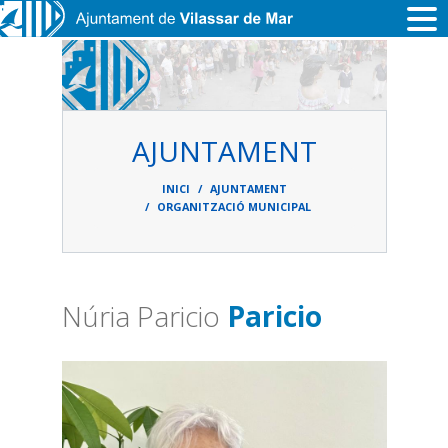
Vés al contingut
AJUNTAMENT
Fil
d'ariadna
INICI
AJUNTAMENT
ORGANITZACIÓ MUNICIPAL
Núria Paricio
Paricio