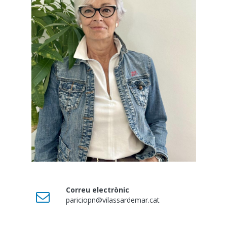
Correu electrònic
pariciopn@vilassardemar.cat