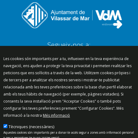
Segueix-nos a:
Les cookies són importants per a tu, influeixen en la teva experiència de
navegació, ens ajuden a protegir la teva privacitat i permeten realitzar les
peticions que ens sol·licitis a través de la web. Utilitzem cookies pròpies i
Mapa del lloc
Política de Privacitat
de tercers per a analitzar els nostres serveis i mostrar-te publicitat
Política de Xarxes Socials
Política de cookies
relacionada amb les teves preferències sobre la base d’un perfil elaborat
Protecció de dades
Avís legal
Contacte
amb els teus hàbits de navegació (per exemple, pàgines visitades). Si
Preguntes freqüents
consents la seva instal·lació prem "Acceptar Cookies" o també pots
configurar les teves preferències prement "Configurar Cookies". Més
© 2025 - Ajuntament de Vilassar de Mar
informació a la nostra
Més informació
Tècniques (necessàries)
Aquestes cookies són importants per a donar-te accés segur a zones amb informació personal
o per a reconèixer-te quan inicies sessió.