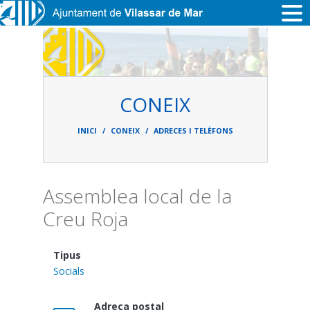
Vés al contingut
CONEIX
Fil
d'ariadna
INICI
CONEIX
ADRECES I TELÈFONS
Assemblea local de la
Creu Roja
Tipus
Socials
Adreça postal