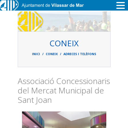
Vés al contingut
CONEIX
Fil
d'ariadna
INICI
CONEIX
ADRECES I TELÈFONS
Associació Concessionaris
del Mercat Municipal de
Sant Joan