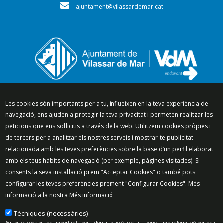
ajuntament@vilassardemar.cat
Segueix-nos a:
Les cookies són importants per a tu, influeixen en la teva experiència de
navegació, ens ajuden a protegir la teva privacitat i permeten realitzar les
peticions que ens sol·licitis a través de la web. Utilitzem cookies pròpies i
de tercers per a analitzar els nostres serveis i mostrar-te publicitat
relacionada amb les teves preferències sobre la base d’un perfil elaborat
Mapa del lloc
Política de Privacitat
amb els teus hàbits de navegació (per exemple, pàgines visitades). Si
Política de Xarxes Socials
Política de cookies
consents la seva instal·lació prem "Acceptar Cookies" o també pots
Protecció de dades
Avís legal
Contacte
configurar les teves preferències prement "Configurar Cookies". Més
informació a la nostra
Més informació
Preguntes freqüents
© 2025 - Ajuntament de Vilassar de Mar
Tècniques (necessàries)
Aquestes cookies són importants per a donar-te accés segur a zones amb informació personal