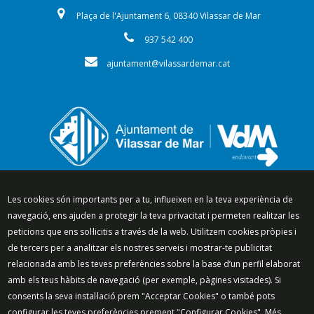
Plaça de l'Ajuntament 6, 08340 Vilassar de Mar
937 542 400
ajuntament@vilassardemar.cat
Segueix-nos a:
Les cookies són importants per a tu, influeixen en la teva experiència de
navegació, ens ajuden a protegir la teva privacitat i permeten realitzar les
peticions que ens sol·licitis a través de la web. Utilitzem cookies pròpies i
de tercers per a analitzar els nostres serveis i mostrar-te publicitat
relacionada amb les teves preferències sobre la base d’un perfil elaborat
Mapa del lloc
Política de Privacitat
amb els teus hàbits de navegació (per exemple, pàgines visitades). Si
Política de Xarxes Socials
Política de cookies
consents la seva instal·lació prem "Acceptar Cookies" o també pots
Protecció de dades
Avís legal
Contacte
configurar les teves preferències prement "Configurar Cookies". Més