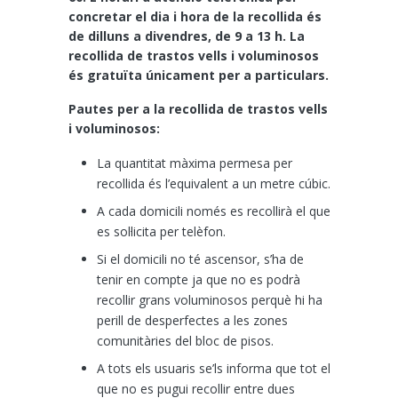
concretar el dia i hora de la recollida és
de dilluns a divendres, de 9 a 13 h. La
recollida de trastos vells i voluminosos
és gratuïta únicament per a particulars.
Pautes per a la recollida de trastos vells
i voluminosos:
La quantitat màxima permesa per
recollida és l’equivalent a un metre cúbic.
A cada domicili només es recollirà el que
es sol·licita per telèfon.
Si el domicili no té ascensor, s’ha de
tenir en compte ja que no es podrà
recollir grans voluminosos perquè hi ha
perill de desperfectes a les zones
comunitàries del bloc de pisos.
A tots els usuaris se’ls informa que tot el
que no es pugui recollir entre dues