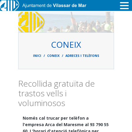
Vés al contingut
CONEIX
Fil
d'ariadna
INICI
CONEIX
ADRECES I TELÈFONS
Recollida gratuïta de
trastos vells i
voluminosos
Només cal trucar per telèfon a
l'empresa Arca del Maresme al 93 790 55
60. L'horari d'atenció telefònica per