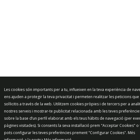
Les cookies són importants per a tu, influeixen en la teva experiència de nav
ens ajuden a protegir la teva privacitat i permeten realitzar les peticions que
sol·licitis a través de la web. Utilitzem cookies pròpies i de tercers per a anali
nostres serveis i mostrar-te publicitat relacionada amb les teves preferèncie
sobre la base d’un perfil elaborat amb els teus hàbits de navegació (per exe
pàgines visitades). Si consents la seva instal·lació prem "Acceptar Cookies" 
pots configurar les teves preferències prement "Configurar Cookies". Més
informació a la nostra
Més informació