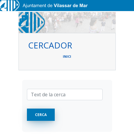
Vés al contingut
CERCADOR
Fil
d'ariadna
INICI