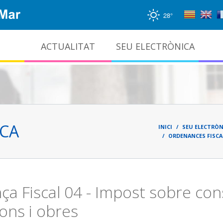
28°
ACTUALITAT
SEU ELECTRÒNICA
Gestió documental i arxiu administratiu
Fil
d'ari
ICA
INICI
SEU ELECTRÒN
ORDENANCES FISCAL
a Fiscal 04 - Impost sobre con
cions i obres