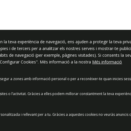
ssar
n la teva experiència de navegació, ens ajuden a protegir la teva priva
ròpies i de tercers per a analitzar els nostres serveis i mostrar-te pub
hàbits de navegació (per exemple, pàgines visitades). Si consents la s
"Configurar Cookies". Més informació a la nostra
Més informació
segur a zones amb informació personal o per a reconèixer-te quan inicies sess
acitat
Política de Xarxes Socials
Política de cookies
Protecció
es o l’activitat. Gràcies a elles podem millorar constantment la teva experièn
Preguntes freqüents
© 2025 - Ajuntament de Vilassar de Mar
sonalitzada i rellevant per a tu. Gràcies a aquestes cookies no veuràs anuncis q