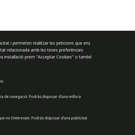
Segueix-nos a:
citat i permeten realitzar les peticions que ens
licitat relacionada amb les teves preferències
eva instal·lació prem "Acceptar Cookies" o també
ió.
 de dades
Avís legal
Contacte
cia de navegació. Podràs disposar d’una millora
ue no t’interessin. Podràs disposar d’una publicitat
Retirar el consenti