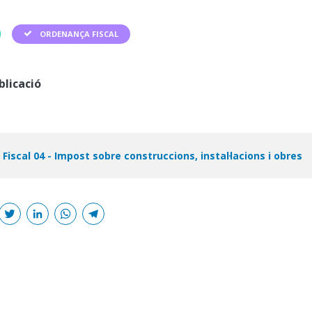
ORDENANÇA FISCAL
blicació
iscal 04 - Impost sobre construccions, instal·lacions i obres
ail
Facebook
Twitter
LinkedIn
WhatsApp
Telegram