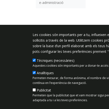
e-administració
Plaça de l'Ajuntament 6, 08340 Vila
Les cookies són importants per a tu, influeixen e
de Mar
sol·licitis a través de la web. Utilitzem cookies p
sobre la base d’un perfil elaborat amb els teus 
937 542 400
pots configurar les teves preferències prement 
ajuntament@vilassardemar.cat
Tècniques (necessàries)
Aquestes cookies són importants per a donar-te accés 
Mapa del lloc
Política de Priv
Analítiques
Permeten mesurar, de forma anònima, el nombre de visit
contínua en l’experiència de navegació.
Publicitat
Permeten que la publicitat que et vam mostrar sigui per
adaptada a tu i a les teves preferències.