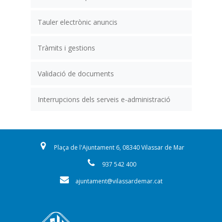
Tauler electrònic anuncis
Tràmits i gestions
Validació de documents
Interrupcions dels serveis e-administració
Plaça de l'Ajuntament 6, 08340 Vilassar de Mar
937 542 400
ajuntament@vilassardemar.cat