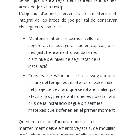
Servei que s'encarrega del manteniment de les
àrees de joc al municipi.
L’objectiu d’aquest servei és el manteniment
integral de les àrees de joc per tal de conservar
els següents aspectes:
Manteniment dels màxims nivells de
seguretat: cal assegurar que en cap cas, per
desgast, trencament o vandalisme,
disminueix el nivell de seguretat de la
instal·lació .
Conservar el valor lúdic: s’ha d’assegurar que
al llarg del temps es manté tot el valor lúdic
del projecte , evitant qualsevol anomalia que
afecti al joc, per garantir que les possibilitats
d’ús de la instal·lació segueixin sent les
mateixes que s’oferien en el primer moment.
Queden exclosos d’aquest contracte el
manteniment dels elements vegetals, de mobiliari
urbà i elements d’enllumenat públic o de drenatge