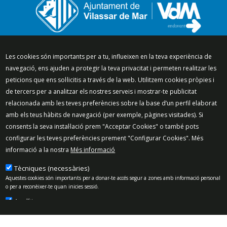
Segueix-nos a:
Les cookies són importants per a tu, influeixen en la teva experiència de
navegació, ens ajuden a protegir la teva privacitat i permeten realitzar les
peticions que ens sol·licitis a través de la web. Utilitzem cookies pròpies i
de tercers per a analitzar els nostres serveis i mostrar-te publicitat
relacionada amb les teves preferències sobre la base d’un perfil elaborat
Mapa del lloc
Política de Privacitat
amb els teus hàbits de navegació (per exemple, pàgines visitades). Si
Política de Xarxes Socials
Política de cookies
consents la seva instal·lació prem "Acceptar Cookies" o també pots
Protecció de dades
Avís legal
Contacte
configurar les teves preferències prement "Configurar Cookies". Més
informació a la nostra
Més informació
Preguntes freqüents
© 2025 - Ajuntament de Vilassar de Mar
Tècniques (necessàries)
Aquestes cookies són importants per a donar-te accés segur a zones amb informació personal
o per a reconèixer-te quan inicies sessió.
Analítiques
Permeten mesurar, de forma anònima, el nombre de visites o l’activitat. Gràcies a elles
podem millorar constantment la teva experiència de navegació. Podràs disposar d’una