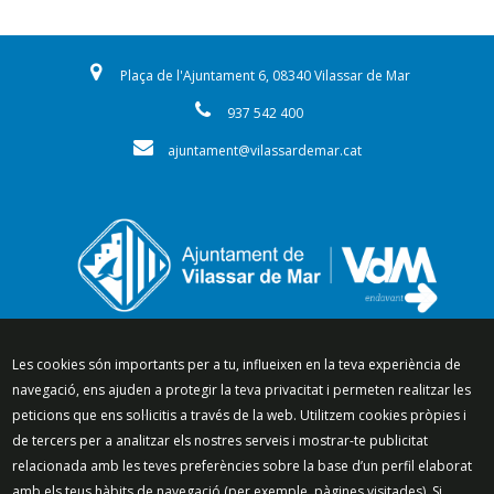
Plaça de l'Ajuntament 6, 08340 Vilassar de Mar
937 542 400
ajuntament@vilassardemar.cat
Segueix-nos a:
Les cookies són importants per a tu, influeixen en la teva experiència de
navegació, ens ajuden a protegir la teva privacitat i permeten realitzar les
peticions que ens sol·licitis a través de la web. Utilitzem cookies pròpies i
de tercers per a analitzar els nostres serveis i mostrar-te publicitat
relacionada amb les teves preferències sobre la base d’un perfil elaborat
Mapa del lloc
Política de Privacitat
amb els teus hàbits de navegació (per exemple, pàgines visitades). Si