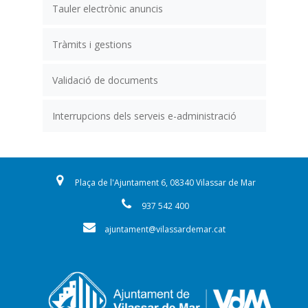
Tauler electrònic anuncis
Tràmits i gestions
Validació de documents
Interrupcions dels serveis e-administració
Plaça de l'Ajuntament 6, 08340 Vilassar de Mar
937 542 400
ajuntament@vilassardemar.cat