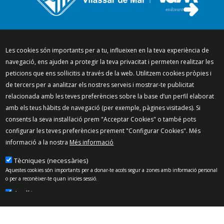
Segueix-nos a:
Les cookies són importants per a tu, influeixen en la teva experiència de
navegació, ens ajuden a protegir la teva privacitat i permeten realitzar les
peticions que ens sol·licitis a través de la web. Utilitzem cookies pròpies i
de tercers per a analitzar els nostres serveis i mostrar-te publicitat
Mapa del lloc
Política de Privacitat
relacionada amb les teves preferències sobre la base d’un perfil elaborat
Política de Xarxes Socials
Política de cookies
amb els teus hàbits de navegació (per exemple, pàgines visitades). Si
consents la seva instal·lació prem "Acceptar Cookies" o també pots
Protecció de dades
Avís legal
Contacte
configurar les teves preferències prement "Configurar Cookies". Més
Preguntes freqüents
informació a la nostra
Més informació
© 2025 - Ajuntament de Vilassar de Mar
Tècniques (necessàries)
Aquestes cookies són importants per a donar-te accés segur a zones amb informació personal
o per a reconèixer-te quan inicies sessió.
Analítiques
Permeten mesurar, de forma anònima, el nombre de visites o l’activitat. Gràcies a elles
podem millorar constantment la teva experiència de navegació. Podràs disposar d’una millora
contínua en l’experiència de navegació.