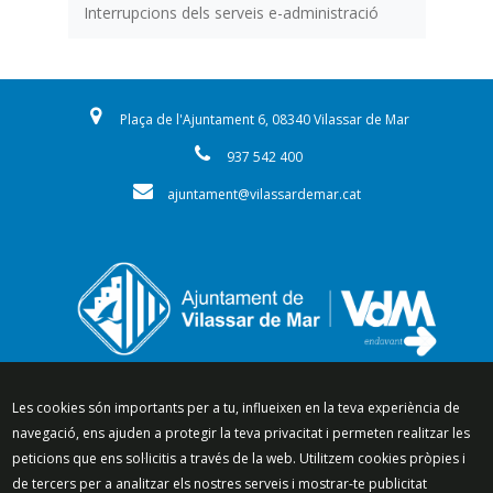
Interrupcions dels serveis e-administració
Plaça de l'Ajuntament 6, 08340 Vilassar de Mar
937 542 400
ajuntament@vilassardemar.cat
Segueix-nos a:
Les cookies són importants per a tu, influeixen en la teva experiència de
navegació, ens ajuden a protegir la teva privacitat i permeten realitzar les
peticions que ens sol·licitis a través de la web. Utilitzem cookies pròpies i
de tercers per a analitzar els nostres serveis i mostrar-te publicitat